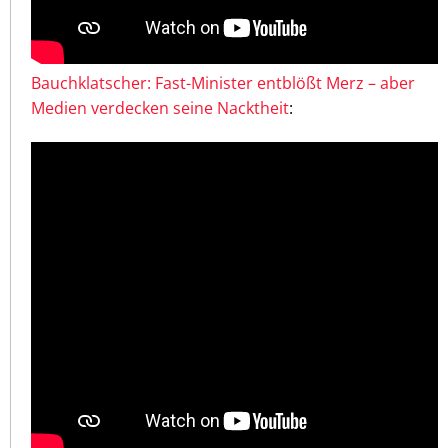
Bauchklatscher: Fast-Minister entblößt Merz – aber
Medien verdecken seine Nacktheit
: