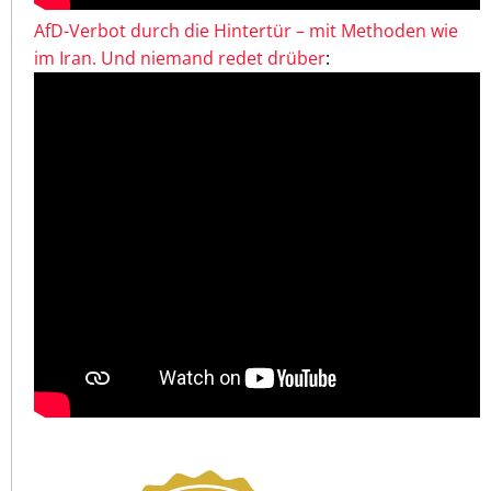
AfD-Verbot durch die Hintertür – mit Methoden wie
im Iran. Und niemand redet drüber
: