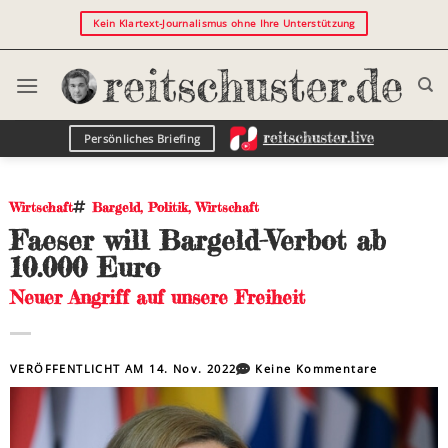
Kein Klartext-Journalismus ohne Ihre Unterstützung
Persönliches Briefing
Wirtschaft
Bargeld
,
Politik
,
Wirtschaft
Faeser will Bargeld-Verbot ab
10.000 Euro
Neuer Angriff auf unsere Freiheit
VERÖFFENTLICHT AM
14. Nov. 2022
Keine Kommentare