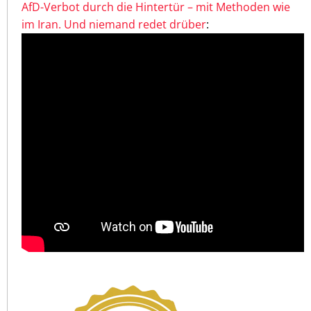
AfD-Verbot durch die Hintertür – mit Methoden wie
im Iran. Und niemand redet drüber
: