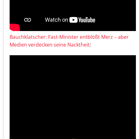
Bauchklatscher: Fast-Minister entblößt Merz – aber
Medien verdecken seine Nacktheit
: