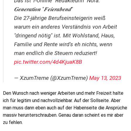
Das ist T-Online "Redakteurin" Nora.
𝑮𝒆𝒏𝒆𝒓𝒂𝒕𝒊𝒐𝒏 "𝑭𝒆𝒊𝒆𝒓𝒂𝒃𝒆𝒏𝒅"
Die 27-jährige Berufseinsteigerin weiß
warum ein anderes Verständnis von Arbeit
"dringend nötig" ist. Mit Wohlstand, Haus,
Familie und Rente wird's eh nichts, wenn
man endlich die Steuern reduziert!
pic.twitter.com/4d4KjuaK8B
— XzumTreme (@XzumTreme)
May 13, 2023
Den Wunsch nach weniger Arbeiten und mehr Freizeit halte
ich für legitim und nachvollziehbar. Auf der Sollseite. Aber
man muss dann eben auch auf der Habenseite die Ansprüche
massiv herunterschrauben. Genau daran scheint es mir aber
zu fehlen.