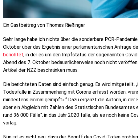
Ein Gastbeitrag von Thomas Rießinger
Sehr lange habe ich nichts über die sonderbare PCR-Pandemie
Oktober über das Ergebnis einer parlamentarischen Anfrage 
berichtet
, in der es um den Impfstatus der sogenannten Covid
Abend des 7. Oktober bedauerlicherweise noch nicht veröffent
Artikel der NZZ beschränken muss.
Die berichteten Daten sind einfach genug. Es wird mitgeteilt, 
Todesfälle in Zusammenhang mit Corona erfasst worden, «rund
mindestens einmal geimpft».“ Dazu ergänzt die Autorin, in der
aber ein Abgleich mit Zahlen des Statistischen Bundesamtes e
rund 36 000 Fälle“, in das Jahr 2020 falle, als es noch keine 
vorlag.
Nun ist es nicht neu, dass der Begriff des Covid-Toten problem