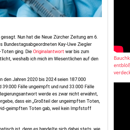
 gesagt. Nun hat die Neue Zürcher Zeitung am 6.
des Bundestagsabgeordneten Kay-Uwe Ziegler
-Toten ging. Die
Originalantwort
war bis zum
Bauchkl
licht, weshalb ich mich im Wesentlichen auf den
entblö
verdeck
„in den Jahren 2020 bis 2024 seien 187.000
 39.000 Fälle ungeimpft und rund 33.000 Fälle
 Regierungsantwort werde es zwar nicht erwähnt,
rgebe, dass ein „Großteil der ungeimpften Toten,
Covid-geimpften Toten gab, weil kein Impfstoff
atisch ist, denn es handelte sich dabei stets, wie