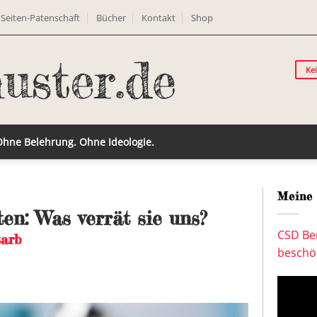
Seiten-Patenschaft
Bücher
Kontakt
Shop
Ke
 Ohne Belehrung. Ohne Ideologie.
Meine 
n: Was verrät sie uns?
CSD Ber
tarb
beschön