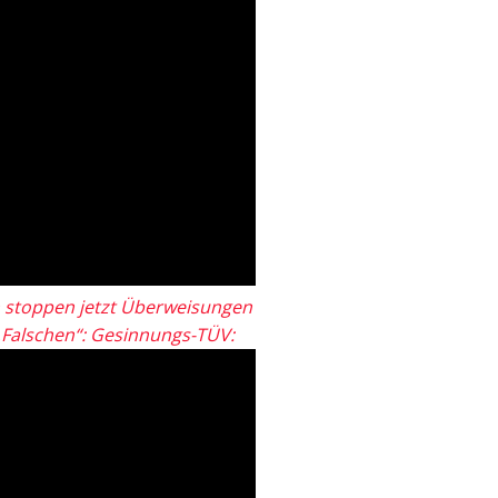
 stoppen jetzt Überweisungen
„Falschen“: Gesinnungs-TÜV: