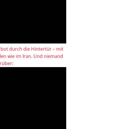
bot durch die Hintertür – mit
en wie im Iran. Und niemand
drüber
: