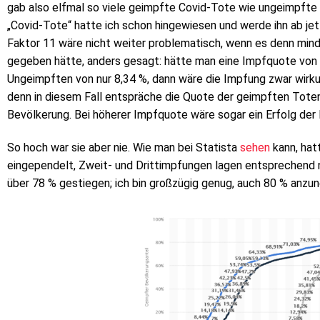
gab also elfmal so viele geimpfte Covid-Tote wie ungeimpfte 
„Covid-Tote“ hatte ich schon hingewiesen und werde ihn ab je
Faktor 11 wäre nicht weiter problematisch, wenn es denn min
gegeben hätte, anders gesagt: hätte man eine Impfquote von
Ungeimpften von nur 8,34 %, dann wäre die Impfung zwar wirku
denn in diesem Fall entspräche die Quote der geimpften Tote
Bevölkerung. Bei höherer Impfquote wäre sogar ein Erfolg der
So hoch war sie aber nie. Wie man bei Statista
sehen
kann, hat
eingependelt, Zweit- und Drittimpfungen lagen entsprechend ni
über 78 % gestiegen; ich bin großzügig genug, auch 80 % anzu