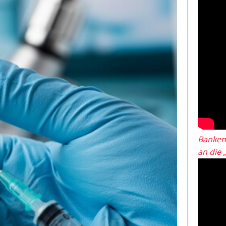
Banken
an die 