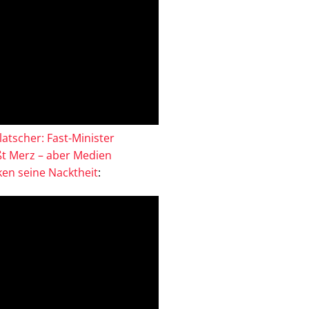
atscher: Fast-Minister
ßt Merz – aber Medien
en seine Nacktheit
: