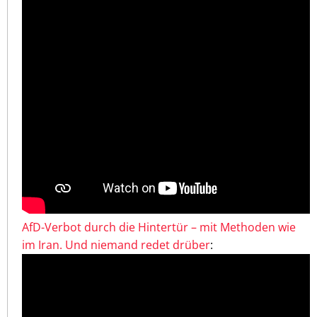
AfD-Verbot durch die Hintertür – mit Methoden wie
im Iran. Und niemand redet drüber
: