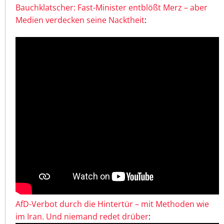
Bauchklatscher: Fast-Minister entblößt Merz – aber
Medien verdecken seine Nacktheit
:
AfD-Verbot durch die Hintertür – mit Methoden wie
im Iran. Und niemand redet drüber
: