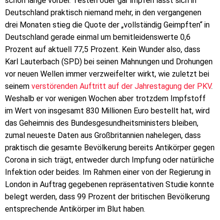
schon lange vorbei. Testen oder gar impfen lässt sich in
Deutschland praktisch niemand mehr, in den vergangenen
drei Monaten stieg die Quote der „vollständig Geimpften“ in
Deutschland gerade einmal um bemitleidenswerte 0,6
Prozent auf aktuell 77,5 Prozent. Kein Wunder also, dass
Karl Lauterbach (SPD) bei seinen Mahnungen und Drohungen
vor neuen Wellen immer verzweifelter wirkt, wie zuletzt bei
seinem
verstörenden Auftritt auf der Jahrestagung der PKV
.
Weshalb er vor wenigen Wochen aber trotzdem Impfstoff
im Wert von insgesamt 830 Millionen Euro bestellt hat, wird
das Geheimnis des Bundesgesundheitsministers bleiben,
zumal neueste Daten aus Großbritannien nahelegen, dass
praktisch die gesamte Bevölkerung bereits Antikörper gegen
Corona in sich trägt, entweder durch Impfung oder natürliche
Infektion oder beides. Im Rahmen einer von der Regierung in
London in Auftrag gegebenen repräsentativen Studie konnte
belegt werden, dass 99 Prozent der britischen Bevölkerung
entsprechende Antikörper im Blut haben.