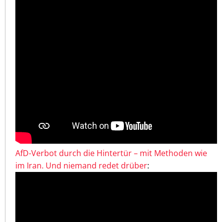
AfD-Verbot durch die Hintertür – mit Methoden wie
im Iran. Und niemand redet drüber
: