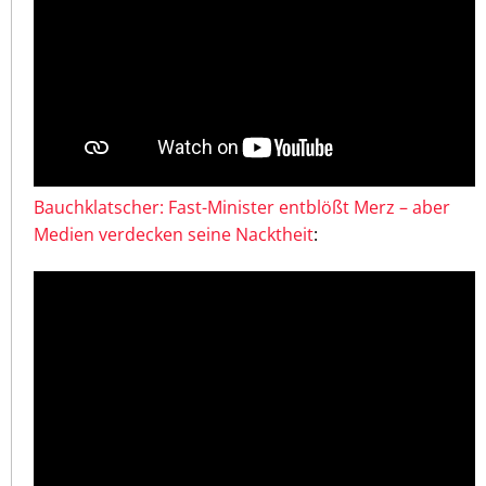
Bauchklatscher: Fast-Minister entblößt Merz – aber
Medien verdecken seine Nacktheit
: