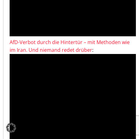
AfD-Verbot durch die Hintertür – mit Methoden wie
im Iran. Und niemand redet drüber
: