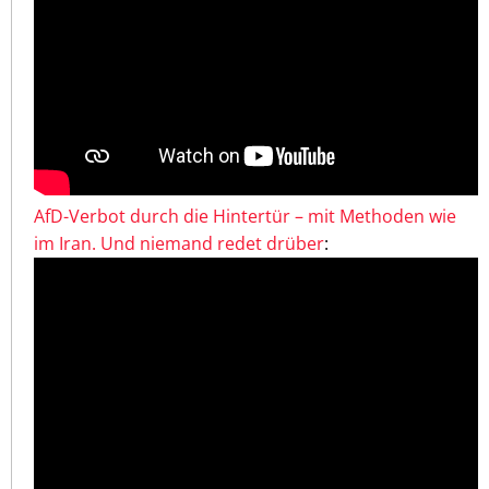
AfD-Verbot durch die Hintertür – mit Methoden wie
im Iran. Und niemand redet drüber
: