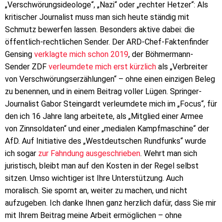
„Verschwörungsideologe“, „Nazi“ oder „rechter Hetzer“: Als
kritischer Journalist muss man sich heute ständig mit
Schmutz bewerfen lassen. Besonders aktive dabei: die
öffentlich-rechtlichen Sender. Der ARD-Chef-Faktenfinder
Gensing
verklagte mich schon 2019
, der Böhmermann-
Sender ZDF
verleumdete mich erst kürzlich
als „Verbreiter
von Verschwörungserzählungen“ – ohne einen einzigen Beleg
zu benennen, und in einem Beitrag voller Lügen. Springer-
Journalist Gabor Steingardt verleumdete mich im „Focus“, für
den ich 16 Jahre lang arbeitete, als „Mitglied einer Armee
von Zinn­soldaten“ und einer „medialen Kampf­maschine“ der
AfD. Auf Initiative des „Westdeutschen Rundfunks“ wurde
ich sogar
zur Fahndung ausgeschrieben
. Wehrt man sich
juristisch, bleibt man auf den Kosten in der Regel selbst
sitzen. Umso wichtiger ist Ihre Unterstützung. Auch
moralisch. Sie spornt an, weiter zu machen, und nicht
aufzugeben. Ich danke Ihnen ganz herzlich dafür, dass Sie mir
mit Ihrem Beitrag meine Arbeit ermöglichen – ohne