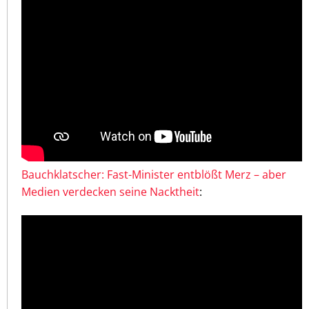
Bauchklatscher: Fast-Minister entblößt Merz – aber
Medien verdecken seine Nacktheit
: