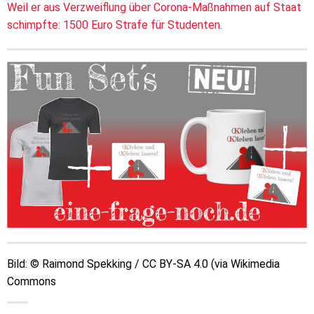
Weil er aus Verzweiflung über Corona-Maßnahmen auf Staat
schimpfte: 1500 Euro Strafe für Studenten.
Bild: © Raimond Spekking / CC BY-SA 4.0 (via Wikimedia
Commons