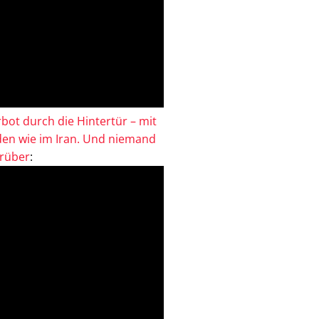
bot durch die Hintertür – mit
en wie im Iran. Und niemand
drüber
: