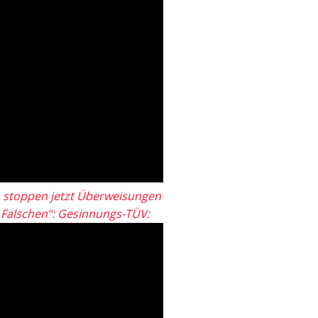
 stoppen jetzt Überweisungen
„Falschen“: Gesinnungs-TÜV: