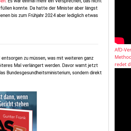
sen
. Es war einmal mehr ein Versprechen, das nicht
llen konnte. Da hatte der Minister aber längst
enen bis zum Frühjahr 2024 aber lediglich etwas
AfD-Ver
Method
l entsorgen zu müssen, was mit weiteren ganz
redet 
eiteres Mal verlängert werden. Davor warnt jetzt
n das Bundesgesundheitsministerium, sondern direkt