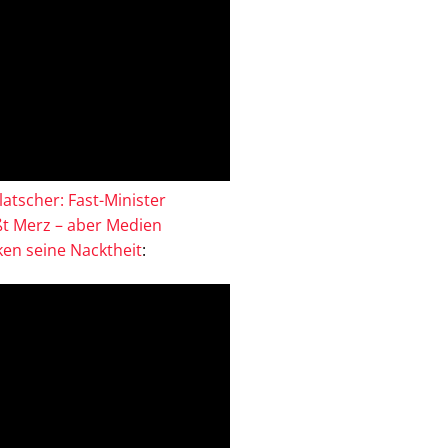
atscher: Fast-Minister
ßt Merz – aber Medien
en seine Nacktheit
: