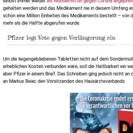
selbst immer wieder
als Wundermittel gegen Corona angeprie
gehalten werden und das Medikament nie in diesem Umfang erfü
schon eine Million Einheiten des Medikaments bestellt – von d
mehr als die Hälfte abgerufen wurde.
Pfizer legt Veto gegen Verlängerung ein
Um die liegengebliebenen Tabletten nicht auf dem Sondermül
erheblichen Kosten verbunden wäre, soll die Haltbarkeit ein w
aber Pfizer in einem Brief. Das Schreiben ging jedoch nicht a
an Markus Beier, den Vorsitzenden des Hausärzteverbands.