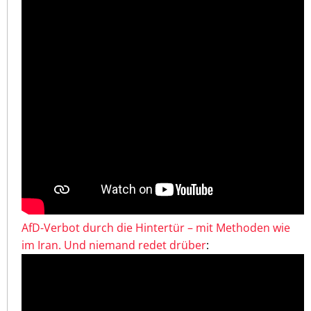
AfD-Verbot durch die Hintertür – mit Methoden wie
im Iran. Und niemand redet drüber
: