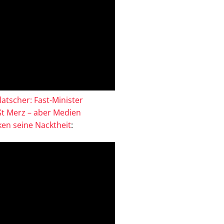
atscher: Fast-Minister
ßt Merz – aber Medien
en seine Nacktheit
: