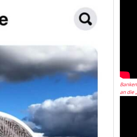
Banken
an die 