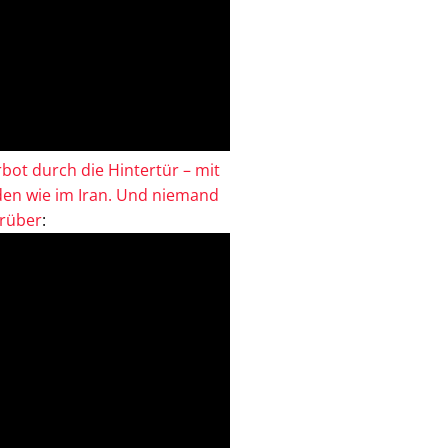
bot durch die Hintertür – mit
en wie im Iran. Und niemand
drüber
: