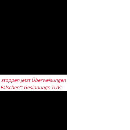
 stoppen jetzt Überweisungen
„Falschen“: Gesinnungs-TÜV: