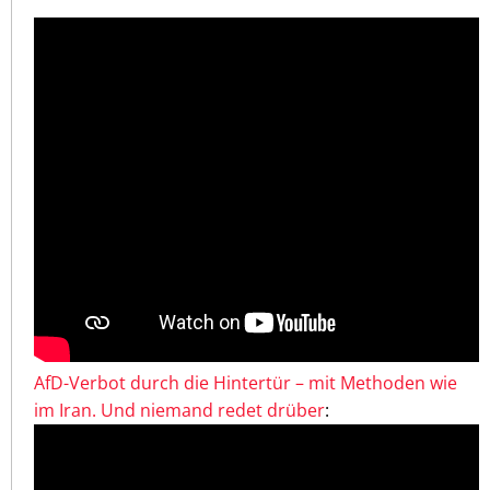
AfD-Verbot durch die Hintertür – mit Methoden wie
im Iran. Und niemand redet drüber
: