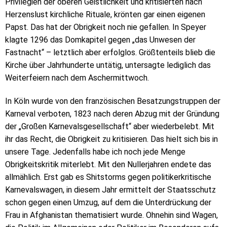
Privilegien der oberen Geistlichkeit und kritisierten nach
Herzenslust kirchliche Rituale, krönten gar einen eigenen
Papst. Das hat der Obrigkeit noch nie gefallen. In Speyer
klagte 1296 das Domkapitel gegen „das Unwesen der
Fastnacht“ – letztlich aber erfolglos. Größtenteils blieb die
Kirche über Jahrhunderte untätig, untersagte lediglich das
Weiterfeiern nach dem Aschermittwoch.
In Köln wurde von den französischen Besatzungstruppen der
Karneval verboten, 1823 nach deren Abzug mit der Gründung
der „Großen Karnevalsgesellschaft“ aber wiederbelebt. Mit
ihr das Recht, die Obrigkeit zu kritisieren. Das hielt sich bis in
unsere Tage. Jedenfalls habe ich noch jede Menge
Obrigkeitskritik miterlebt. Mit den Nullerjahren endete das
allmählich. Erst gab es Shitstorms gegen politikerkritische
Karnevalswagen, in diesem Jahr ermittelt der Staatsschutz
schon gegen einen Umzug, auf dem die Unterdrückung der
Frau in Afghanistan thematisiert wurde. Ohnehin sind Wagen,