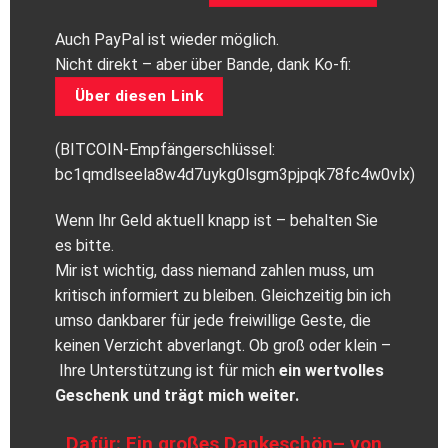
Auch PayPal ist wieder möglich.
Nicht direkt – aber über Bande, dank Ko-fi:
Über diesen Link
(BITCOIN-Empfängerschlüssel:
bc1qmdlseela8w4d7uykg0lsgm3pjpqk78fc4w0vlx)
Wenn Ihr Geld aktuell knapp ist – behalten Sie
es bitte.
Mir ist wichtig, dass niemand zahlen muss, um
kritisch informiert zu bleiben. Gleichzeitig bin ich
umso dankbarer für jede freiwillige Geste, die
keinen Verzicht abverlangt. Ob groß oder klein –
Ihre Unterstützung ist für mich
ein wertvolles
Geschenk und trägt mich weiter.
Dafür: Ein großes Dankeschön– von