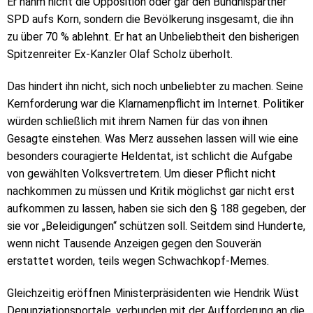
Er nahm nicht die Opposition oder gar den Bündnispartner
SPD aufs Korn, sondern die Bevölkerung insgesamt, die ihn
zu über 70 % ablehnt. Er hat an Unbeliebtheit den bisherigen
Spitzenreiter Ex-Kanzler Olaf Scholz überholt.
Das hindert ihn nicht, sich noch unbeliebter zu machen. Seine
Kernforderung war die Klarnamenpflicht im Internet. Politiker
würden schließlich mit ihrem Namen für das von ihnen
Gesagte einstehen. Was Merz aussehen lassen will wie eine
besonders couragierte Heldentat, ist schlicht die Aufgabe
von gewählten Volksvertretern. Um dieser Pflicht nicht
nachkommen zu müssen und Kritik möglichst gar nicht erst
aufkommen zu lassen, haben sie sich den § 188 gegeben, der
sie vor „Beleidigungen“ schützen soll. Seitdem sind Hunderte,
wenn nicht Tausende Anzeigen gegen den Souverän
erstattet worden, teils wegen Schwachkopf-Memes.
Gleichzeitig eröffnen Ministerpräsidenten wie Hendrik Wüst
Denunziationsportale, verbunden mit der Aufforderung an die