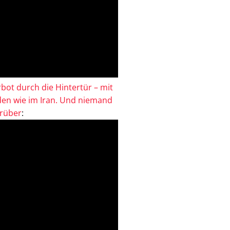
bot durch die Hintertür – mit
en wie im Iran. Und niemand
drüber
: