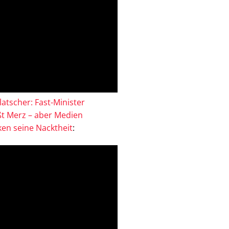
atscher: Fast-Minister
ßt Merz – aber Medien
en seine Nacktheit
: