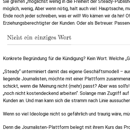
Sie greifen „möglichst wenig in die Freiheit der Steady-Publis
möglich, wenig, Aber wenn nötig, halt auch viel. Hauptsache, ma
Ende noch jeder schreiben, was er will! Wo kämen wir da hin! O
Erziehungsberechtigter der Kunden. Oder als Betreuer. Passen
Nicht ein einziges Wort
Konkrete Begründung für die Kündigung? Kein Wort. Welche „Gr
„Steady“ unterminiert damit das eigene Geschäftsmodell – aus
liegende Journalisten, möchte mit einer Plattform zusammenarb
schickt, wenn die Meinung nicht (mehr) passt? Aber was soll
„noch nicht kostendeckend arbeiten“. Solange man Zugriff auf
Kunden an. Und man kann sich die stramm nach Linie aussuchen
Wenn so viel Ideologie nicht so gefährlich und traurig wäre, m
Denn die Journalisten-Plattform belegt mit ihrem Kurs das Pro