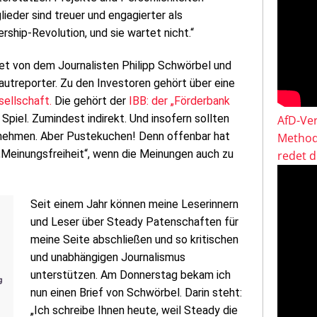
lieder sind treuer und engagierter als
ship-Revolution, und sie wartet nicht.“
itet von dem Journalisten Philipp Schwörbel und
utreporter. Zu den Investoren gehört über eine
sellschaft.
Die gehört der
IBB: der „Förderbank
m Spiel. Zumindest indirekt. Und insofern sollten
AfD-Ver
rnehmen. Aber Pustekuchen! Denn offenbar hat
Method
„Meinungsfreiheit“, wenn die Meinungen auch zu
redet 
Seit einem Jahr können meine Leserinnern
und Leser über Steady Patenschaften für
meine Seite abschließen und so kritischen
und unabhängigen Journalismus
unterstützen. Am Donnerstag bekam ich
nun einen Brief von Schwörbel. Darin steht:
„Ich schreibe Ihnen heute, weil Steady die