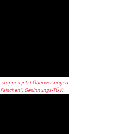
 stoppen jetzt Überweisungen
„Falschen“: Gesinnungs-TÜV: