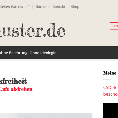
Seiten-Patenschaft
Bücher
Kontakt
Shop
Ke
 Ohne Belehrung. Ohne Ideologie.
t
Meine 
freiheit
CSD Ber
 Luft abdrehen
beschön