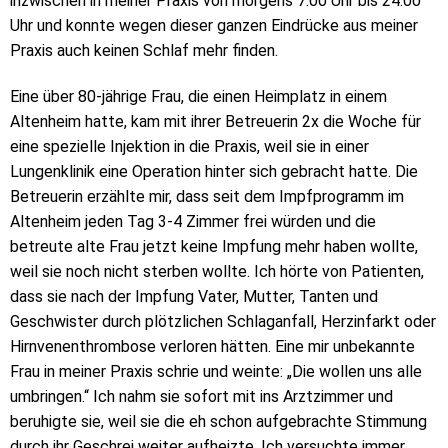
inzwischen in meiner Praxis von morgens 7:00 Uhr bis 24:00
Uhr und konnte wegen dieser ganzen Eindrücke aus meiner
Praxis auch keinen Schlaf mehr finden.
Eine über 80-jährige Frau, die einen Heimplatz in einem
Altenheim hatte, kam mit ihrer Betreuerin 2x die Woche für
eine spezielle Injektion in die Praxis, weil sie in einer
Lungenklinik eine Operation hinter sich gebracht hatte. Die
Betreuerin erzählte mir, dass seit dem Impfprogramm im
Altenheim jeden Tag 3-4 Zimmer frei würden und die
betreute alte Frau jetzt keine Impfung mehr haben wollte,
weil sie noch nicht sterben wollte. Ich hörte von Patienten,
dass sie nach der Impfung Vater, Mutter, Tanten und
Geschwister durch plötzlichen Schlaganfall, Herzinfarkt oder
Hirnvenenthrombose verloren hätten. Eine mir unbekannte
Frau in meiner Praxis schrie und weinte: „Die wollen uns alle
umbringen.“ Ich nahm sie sofort mit ins Arztzimmer und
beruhigte sie, weil sie die eh schon aufgebrachte Stimmung
durch ihr Geschrei weiter aufheizte. Ich versuchte immer