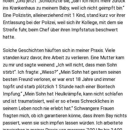
holen. „Und jetzt“ ,schluchzte sie, „darf ich nicht mehr zurück
ins Krankenhaus zu meinem Baby, weil ich nicht geimpft bin.“
Eine Polizistin, alleinerziehend mit 1 Kind, stand kurz vor ihrer
Entlassung bei der Polizei, weil sich ihr Kollege, mit dem sie
Streife fuhr, beim Chef über ihren Impfstatus beschwert
hatte.
Solche Geschichten häuften sich in meiner Praxis. Viele
standen kurz davor, ihre Arbeit zu verlieren. Eine Mutter kam
zu mir und sagte weinend: „Ich will nicht, dass mein Sohn
stirbt“. Ich fragte: „Wieso?“ „Mein Sohn hat gestern seinen
besten Freund verloren, er war erst 18 Jahre und immer
topfit und starb plötzlich 1 Stunde nach einer Biontech
Impfung.“ „Mein Sohn hat Heulkrämpfe, kann nicht schlafen
und ist traumatisiert, weil er so etwas Schreckliches in
seinem Leben noch nie erlebt hat.“ Schwangere Frauen
fragten mich, ob ich garantieren könne, dass ihrem Bay nichts
passiert, wenn sie sich impfen lassen würden. Ich arbeitete