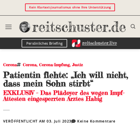
Kein Klartext-Journalismus ohne Ihre Unterstützung
Persönliches Briefing
Corona
Corona
,
Corona-Impfung
,
Justiz
Patientin flehte: „Ich will nicht,
dass mein Sohn stirbt“
EXKLUSIV – Das Plädoyer des wegen Impf-
Attesten eingesperrten Arztes Habig
VERÖFFENTLICHT AM
03. Juli 2023
Keine Kommentare