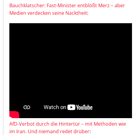
Bauchklatscher: Fast-Minister entblößt Merz – aber
Medien verdecken seine Nacktheit
:
AfD-Verbot durch die Hintertür – mit Methoden wie
im Iran. Und niemand redet drüber
: