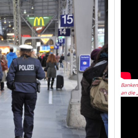
Banken
an die 