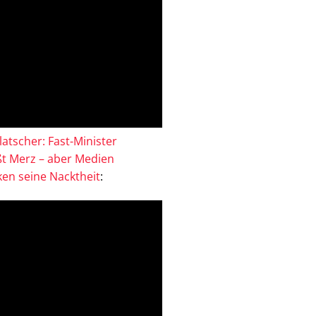
atscher: Fast-Minister
ßt Merz – aber Medien
en seine Nacktheit
: