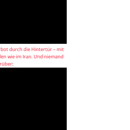
bot durch die Hintertür – mit
en wie im Iran. Und niemand
drüber
: