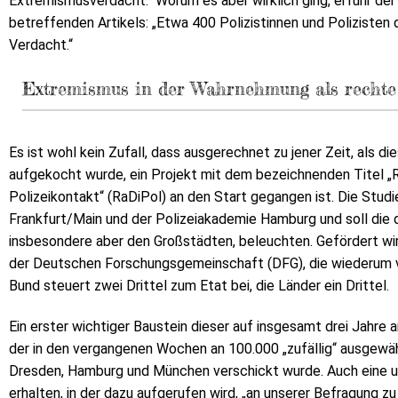
Extremismusverdacht.“ Worum es aber wirklich ging, erfuhr de
betreffenden Artikels: „Etwa 400 Polizistinnen und Poliziste
Verdacht.“
Extremismus in der Wahrnehmung als rechte
Es ist wohl kein Zufall, dass ausgerechnet zu jener Zeit, als
aufgekocht wurde, ein Projekt mit dem bezeichnenden Titel „
Polizeikontakt“ (RaDiPol) an den Start gegangen ist. Die Studi
Frankfurt/Main und der Polizeiakademie Hamburg und soll die d
insbesondere aber den Großstädten, beleuchten. Gefördert wi
der Deutschen Forschungsgemeinschaft (DFG), die wiederum vol
Bund steuert zwei Drittel zum Etat bei, die Länder ein Drittel.
Ein erster wichtiger Baustein dieser auf insgesamt drei Jahre 
der in den vergangenen Wochen an 100.000 „zufällig“ ausgewähl
Dresden, Hamburg und München verschickt wurde. Auch eine un
erhalten, in der dazu aufgerufen wird, „an unserer Befragung zu