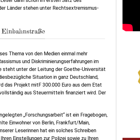
r Leser dann schon im ersten Satz des
n der Länder stehen unter Rechtsextremismus-
 Einbahnstraße
 dieses Thema von den Medien einmal mehr
Rassismus und Diskriminierungserfahrungen im
e steht unter der Leitung der Goethe-Universität
iesbezügliche Situation in ganz Deutschland,
rd das Projekt mitF 300.000 Euro aus dem Etat
lständig aus Steuermitteln finanziert wird. Der
angelegten „Forschungsarbeit“ ist ein Fragebogen,
te Einwohner von Berlin, Frankfurt/Main,
serer Leserinnen hat ein solches Schreiben
 Ihren Einstellungen zur Polizei sowie zu Ihren