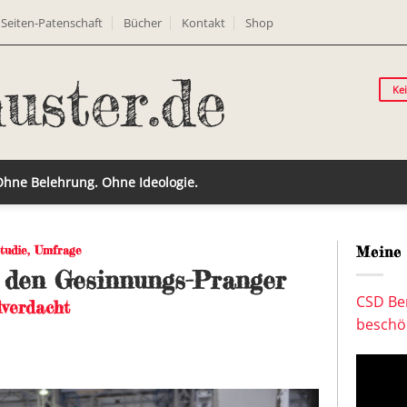
Seiten-Patenschaft
Bücher
Kontakt
Shop
Ke
 Ohne Belehrung. Ohne Ideologie.
tudie
,
Umfrage
Meine 
n den Gesinnungs-Pranger
CSD Ber
lverdacht
beschön