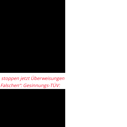
 stoppen jetzt Überweisungen
„Falschen“: Gesinnungs-TÜV: