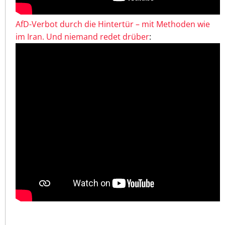
AfD-Verbot durch die Hintertür – mit Methoden wie
im Iran. Und niemand redet drüber
: