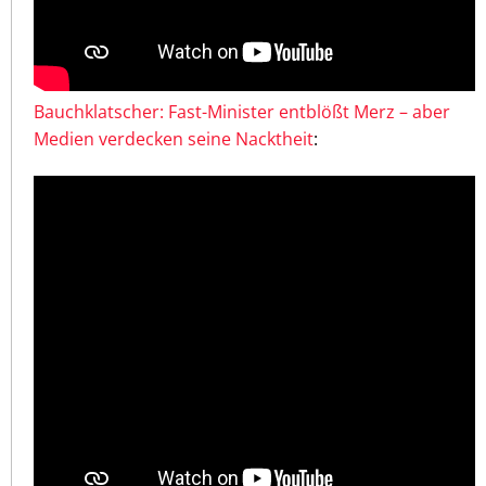
Bauchklatscher: Fast-Minister entblößt Merz – aber
Medien verdecken seine Nacktheit
: