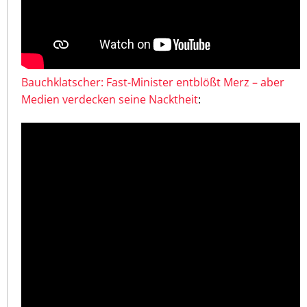
Bauchklatscher: Fast-Minister entblößt Merz – aber
Medien verdecken seine Nacktheit
: