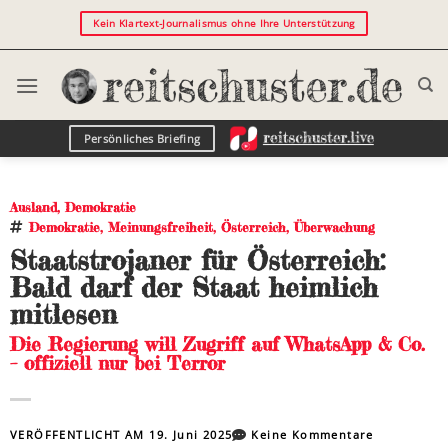
Kein Klartext-Journalismus ohne Ihre Unterstützung
Persönliches Briefing
Ausland
,
Demokratie
Demokratie
,
Meinungsfreiheit
,
Österreich
,
Überwachung
Staatstrojaner für Österreich:
Bald darf der Staat heimlich
mitlesen
Die Regierung will Zugriff auf WhatsApp & Co.
– offiziell nur bei Terror
VERÖFFENTLICHT AM
19. Juni 2025
Keine Kommentare