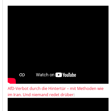
AfD-Verbot durch die Hintertür – mit Methoden wie
im Iran. Und niemand redet drüber
: