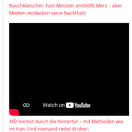
Bauchklatscher: Fast-Minister entblößt Merz – aber
Medien verdecken seine Nacktheit
:
AfD-Verbot durch die Hintertür – mit Methoden wie
im Iran. Und niemand redet drüber
: