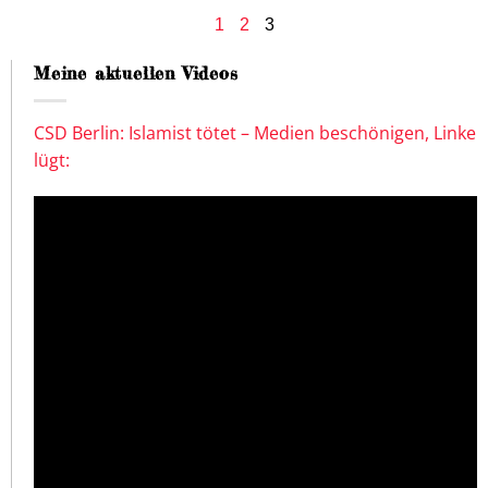
1
2
3
Meine aktuellen Videos
CSD Berlin: Islamist tötet – Medien beschönigen, Linke
lügt: