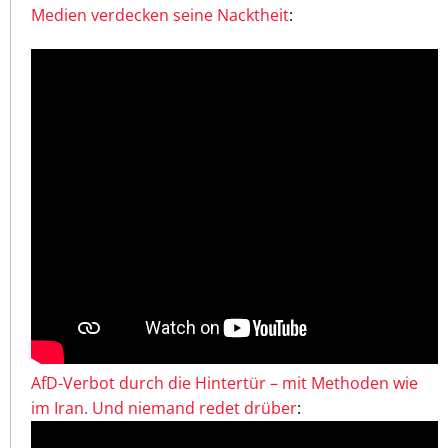
Medien verdecken seine Nacktheit
:
AfD-Verbot durch die Hintertür – mit Methoden wie
im Iran. Und niemand redet drüber
: