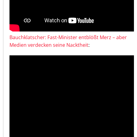
Bauchklatscher: Fast-Minister entblößt Merz – aber
Medien verdecken seine Nacktheit
: