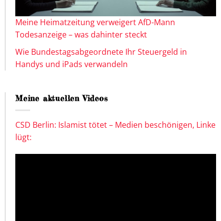
Meine Heimatzeitung verweigert AfD-Mann
Todesanzeige – was dahinter steckt
Wie Bundestagsabgeordnete Ihr Steuergeld in
Handys und iPads verwandeln
Meine aktuellen Videos
CSD Berlin: Islamist tötet – Medien beschönigen, Linke
lügt: