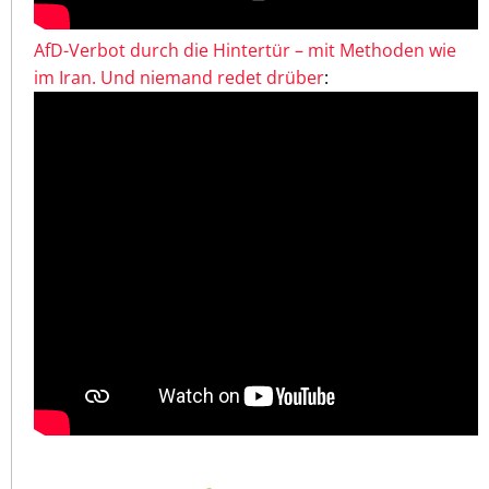
AfD-Verbot durch die Hintertür – mit Methoden wie
im Iran. Und niemand redet drüber
: