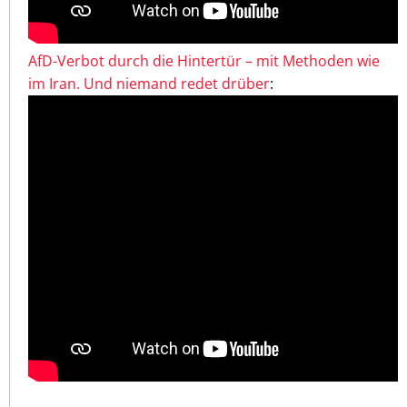
AfD-Verbot durch die Hintertür – mit Methoden wie
im Iran. Und niemand redet drüber
: