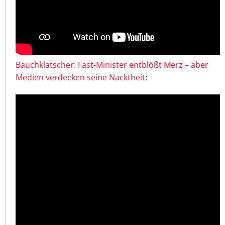
Bauchklatscher: Fast-Minister entblößt Merz – aber
Medien verdecken seine Nacktheit
: