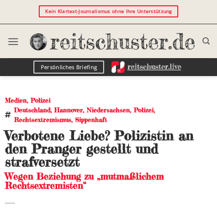
Kein Klartext-Journalismus ohne Ihre Unterstützung
Persönliches Briefing
Medien
,
Polizei
Deutschland
,
Hannover
,
Niedersachsen
,
Polizei
,
Rechtsextremismus
,
Sippenhaft
Verbotene Liebe? Polizistin an
den Pranger gestellt und
strafversetzt
Wegen Beziehung zu „mutmaßlichem
Rechtsextremisten“