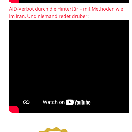
AfD-Verbot durch die Hintertür – mit Methoden wie
im Iran. Und niemand redet drüber
: