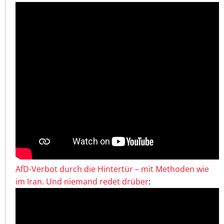
AfD-Verbot durch die Hintertür – mit Methoden wie
im Iran. Und niemand redet drüber
: