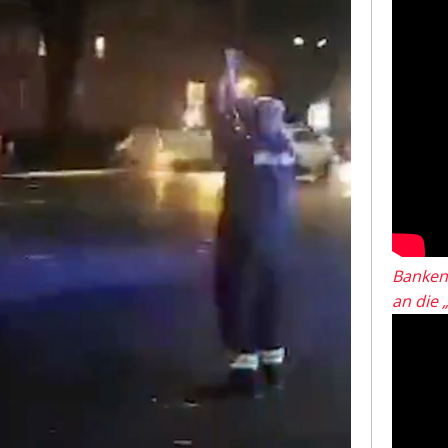
Banken
an die 