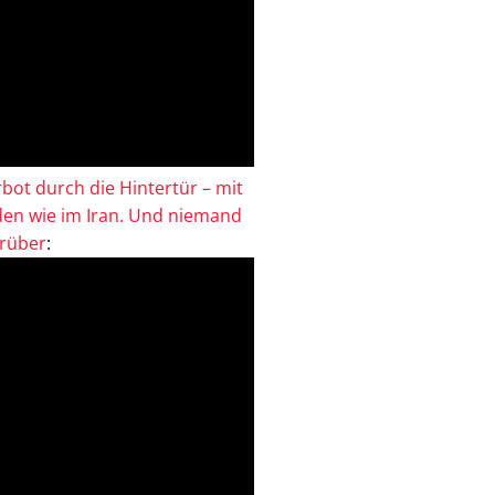
bot durch die Hintertür – mit
en wie im Iran. Und niemand
drüber
: