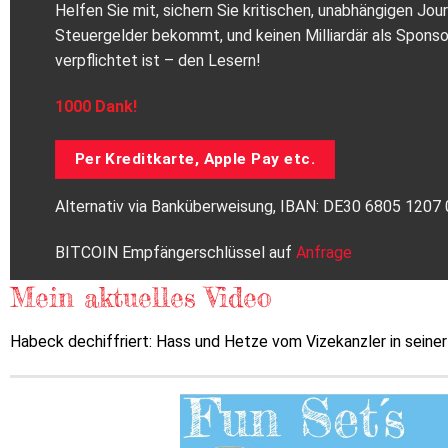
Helfen Sie mit, sichern Sie kritischen, unabhängigen Jo
Steuergelder bekommt, und keinen Milliardär als Spons
verpflichtet ist – den Lesern!
1000 Dank!
Per Kreditkarte, Apple Pay etc.
Alternativ via Banküberweisung, IBAN: DE30 6805 120
BITCOIN Empfängerschlüssel auf
Anfrage
Mein aktuelles Video
Habeck dechiffriert: Hass und Hetze vom Vizekanzler in seine