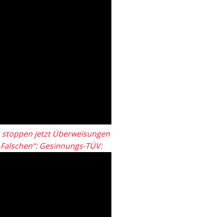
 stoppen jetzt Überweisungen
„Falschen“: Gesinnungs-TÜV: