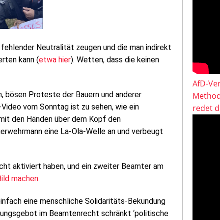
fehlender Neutralität zeugen und die man indirekt
rten kann (
etwa hier
). Wetten, dass die keinen
AfD-Ver
n, bösen Proteste der Bauern und anderer
Method
Video vom Sonntag ist zu sehen, wie ein
redet 
e mit den Händen über dem Kopf den
uerwehrmann eine La-Ola-Welle an und verbeugt
icht aktiviert haben, und ein zweiter Beamter am
 Bild machen
.
as einfach eine menschliche Solidaritäts-Bekundung
gungsgebot im Beamtenrecht schränkt ‘politische