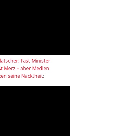
atscher: Fast-Minister
ßt Merz – aber Medien
en seine Nacktheit
: