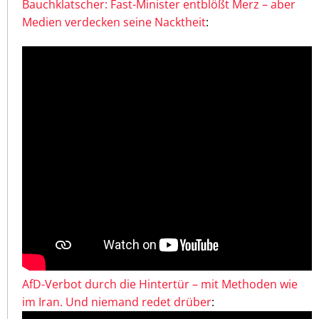
Bauchklatscher: Fast-Minister entblößt Merz – aber
Medien verdecken seine Nacktheit
:
AfD-Verbot durch die Hintertür – mit Methoden wie
im Iran. Und niemand redet drüber
: