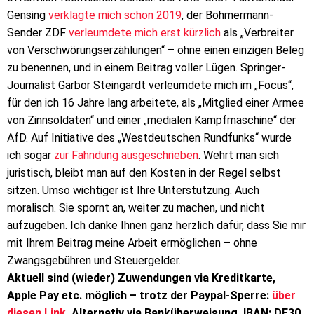
Gensing
verklagte mich schon 2019
, der Böhmermann-
Sender ZDF
verleumdete mich erst kürzlich
als „Verbreiter
von Verschwörungserzählungen“ – ohne einen einzigen Beleg
zu benennen, und in einem Beitrag voller Lügen. Springer-
Journalist Garbor Steingardt verleumdete mich im „Focus“,
für den ich 16 Jahre lang arbeitete, als „Mitglied einer Armee
von Zinn­soldaten“ und einer „medialen Kampf­maschine“ der
AfD. Auf Initiative des „Westdeutschen Rundfunks“ wurde
ich sogar
zur Fahndung ausgeschrieben
. Wehrt man sich
juristisch, bleibt man auf den Kosten in der Regel selbst
sitzen. Umso wichtiger ist Ihre Unterstützung. Auch
moralisch. Sie spornt an, weiter zu machen, und nicht
aufzugeben. Ich danke Ihnen ganz herzlich dafür, dass Sie mir
mit Ihrem Beitrag meine Arbeit ermöglichen – ohne
Zwangsgebühren und Steuergelder.
Aktuell sind (wieder) Zuwendungen via Kreditkarte,
Apple Pay etc. möglich – trotz der Paypal-Sperre:
über
diesen Link
. Alternativ via Banküberweisung, IBAN: DE30