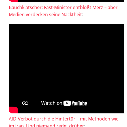
Bauchklatscher: Fast-Minister entblößt Merz – aber
Medien verdecken seine Nacktheit
:
AfD-Verbot durch die Hintertür – mit Methoden wie
im Iran. Und niemand redet drüber
: