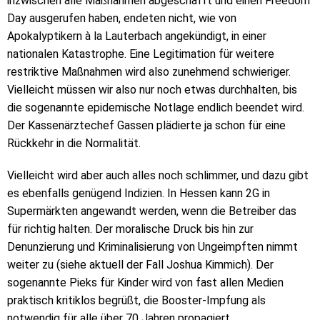
inzwischen alle Maßnahmen abgeschafft und einen Freedom
Day ausgerufen haben, endeten nicht, wie von
Apokalyptikern à la Lauterbach angekündigt, in einer
nationalen Katastrophe. Eine Legitimation für weitere
restriktive Maßnahmen wird also zunehmend schwieriger.
Vielleicht müssen wir also nur noch etwas durchhalten, bis
die sogenannte epidemische Notlage endlich beendet wird.
Der Kassenärztechef Gassen plädierte ja schon für eine
Rückkehr in die Normalität.
Vielleicht wird aber auch alles noch schlimmer, und dazu gibt
es ebenfalls genügend Indizien. In Hessen kann 2G in
Supermärkten angewandt werden, wenn die Betreiber das
für richtig halten. Der moralische Druck bis hin zur
Denunzierung und Kriminalisierung von Ungeimpften nimmt
weiter zu (siehe aktuell der Fall Joshua Kimmich). Der
sogenannte Pieks für Kinder wird von fast allen Medien
praktisch kritiklos begrüßt, die Booster-Impfung als
notwendig für alle über 70 Jahren propagiert.