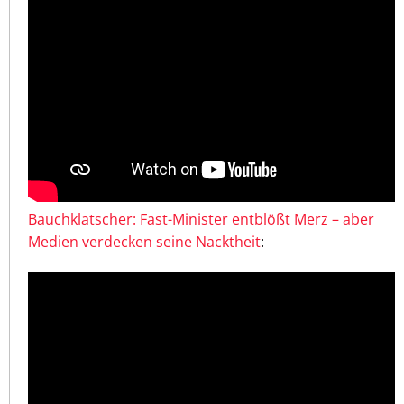
Bauchklatscher: Fast-Minister entblößt Merz – aber
Medien verdecken seine Nacktheit
: