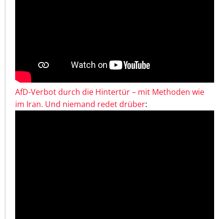
AfD-Verbot durch die Hintertür – mit Methoden wie
im Iran. Und niemand redet drüber
: