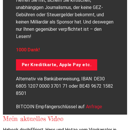
Helfen Sie mit, sichern Sie kritischen,
unabhängigen Journalismus, der keine GEZ-
Gebühren oder Steuergelder bekommt, und
keinen Milliardär als Sponsor hat. Und deswegen
nur Ihnen gegenüber verpflichtet ist – den
Lesern!
1000 Dank!
Per Kreditkarte, Apple Pay etc.
Alternativ via Banküberweisung, IBAN: DE30
6805 1207 0000 3701 71 oder BE43 9672 1582
8501
BITCOIN Empfängerschlüssel auf
Anfrage
Mein aktuelles Video
Habeck dechiffriert: Hass und Hetze vom Vizekanzler in