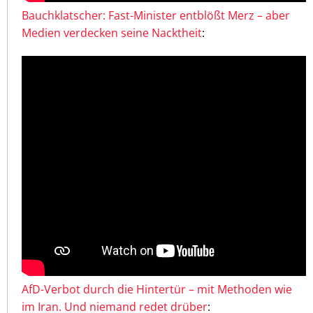
Bauchklatscher: Fast-Minister entblößt Merz – aber
Medien verdecken seine Nacktheit
:
AfD-Verbot durch die Hintertür – mit Methoden wie
im Iran. Und niemand redet drüber
: