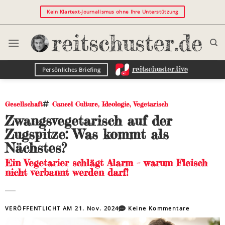
Kein Klartext-Journalismus ohne Ihre Unterstützung
Persönliches Briefing
Gesellschaft
Cancel Culture
,
Ideologie
,
Vegetarisch
Zwangsvegetarisch auf der
Zugspitze: Was kommt als
Nächstes?
Ein Vegetarier schlägt Alarm – warum Fleisch
nicht verbannt werden darf!
VERÖFFENTLICHT AM
21. Nov. 2024
Keine Kommentare