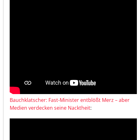
Bauchklatscher: Fast-Minister entblößt Merz – aber
Medien verdecken seine Nacktheit
: