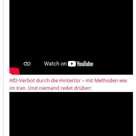
AfD-Verbot durch die Hintertür – mit Methoden wie
im Iran. Und niemand redet drüber
: