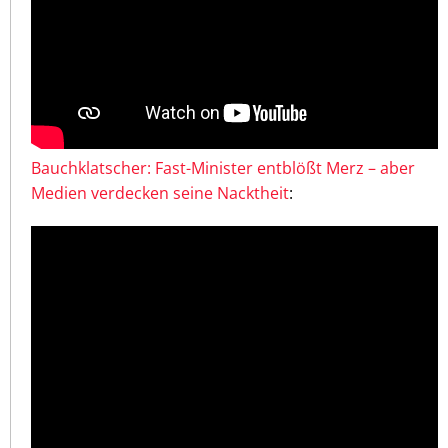
Bauchklatscher: Fast-Minister entblößt Merz – aber
Medien verdecken seine Nacktheit
: