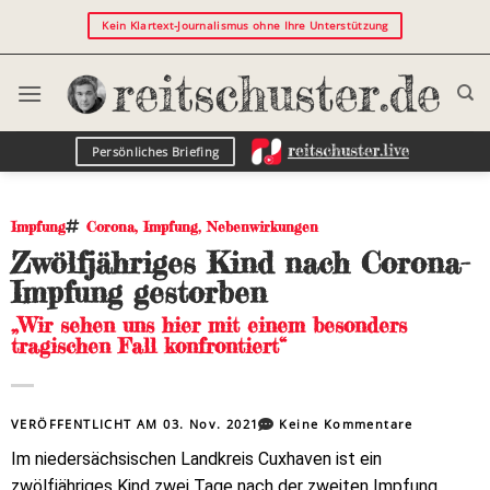
Kein Klartext-Journalismus ohne Ihre Unterstützung
Persönliches Briefing
Impfung
Corona
,
Impfung
,
Nebenwirkungen
Zwölfjähriges Kind nach Corona-
Impfung gestorben
„Wir sehen uns hier mit einem besonders
tragischen Fall konfrontiert“
VERÖFFENTLICHT AM
03. Nov. 2021
Keine Kommentare
Im niedersächsischen Landkreis Cuxhaven ist ein
zwölfjähriges Kind zwei Tage nach der zweiten Impfung