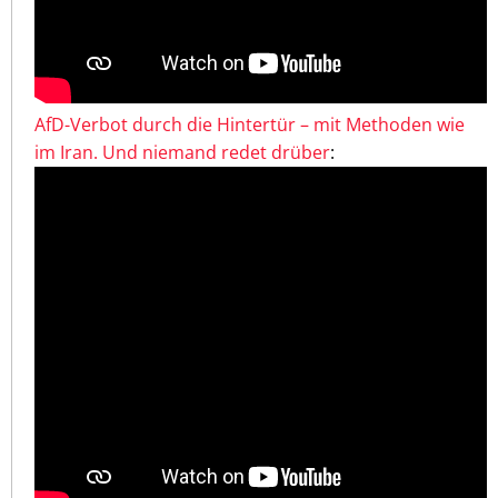
AfD-Verbot durch die Hintertür – mit Methoden wie
im Iran. Und niemand redet drüber
: