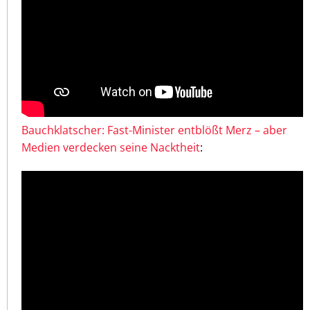
Bauchklatscher: Fast-Minister entblößt Merz – aber
Medien verdecken seine Nacktheit
: