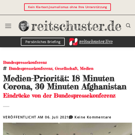
Kein Klartext-Journalismus ohne Ihre Unterstützung
Persönliches Briefing
Bundespressekonferenz
Bundespressekonferenz
,
Gesellschaft
,
Medien
Medien-Priorität: 18 Minuten
Corona, 30 Minuten Afghanistan
Eindrücke von der Bundespressekonferenz
VERÖFFENTLICHT AM
06. Juli 2021
Keine Kommentare