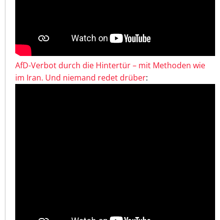
AfD-Verbot durch die Hintertür – mit Methoden wie
im Iran. Und niemand redet drüber
: