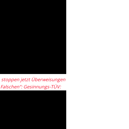
 stoppen jetzt Überweisungen
„Falschen“: Gesinnungs-TÜV: