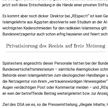
jetzt soll diese Entscheidung in die Hände einer privaten Stif
Es kommt aber noch dicker: Direktor bei „REspect!“ ist kein G
Islamgelehrte aus Ägypten absolvierte sein Studium an der Al-Az
wichtigsten Kaderschmieden für den radikalen Islamismus gilt.
Bundesnetzagentur auch schon eifrig hausieren und feiert sich 
Privatisierung des Rechts auf freie Meinung
Spätestens angesichts dieser Personalie hätten bei der Bund
Bundeswirtschaftsministerium – sämtliche Alarmglocken schri
Behörde einen Islamgelehrten zum ideologischen Handlanger 
die Netzagentur von ihrem „vertrauenswürdigen Hinweisgeber“ er
Augen verdächtigen Post oder Kommentar melden – und „REsp
an wen der betreffende Beitrag weitergeleitet bzw. zur Anzei
Ziel des DSA sei es, so die Pressemitteilung, „illegale Inhalt