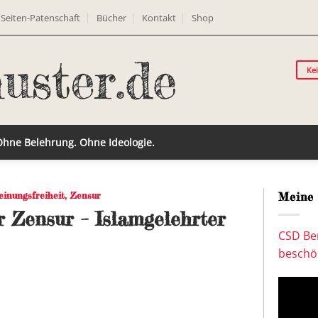
Seiten-Patenschaft
Bücher
Kontakt
Shop
Ke
 Ohne Belehrung. Ohne Ideologie.
inungsfreiheit
,
Zensur
Meine 
r Zensur – Islamgelehrter
CSD Ber
beschön