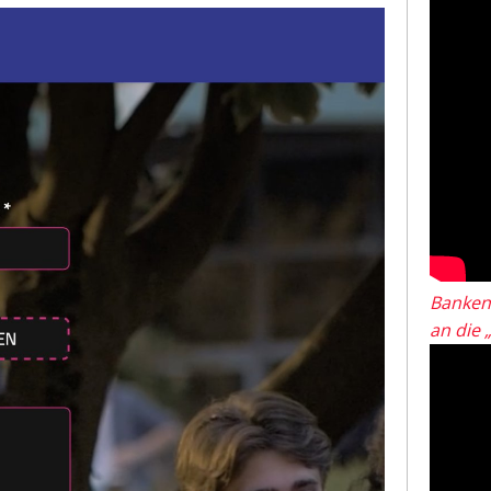
Banken
an die 