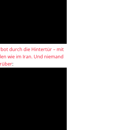
bot durch die Hintertür – mit
en wie im Iran. Und niemand
drüber
: