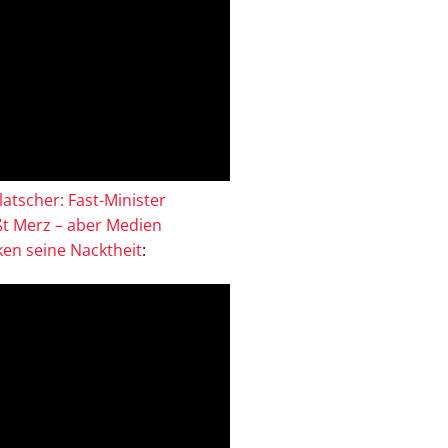
atscher: Fast-Minister
ßt Merz – aber Medien
en seine Nacktheit
: