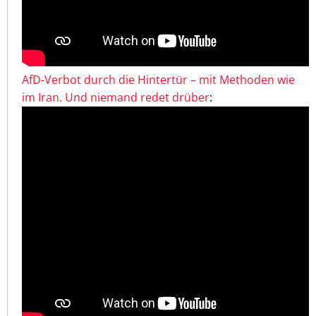
AfD-Verbot durch die Hintertür – mit Methoden wie
im Iran. Und niemand redet drüber
: