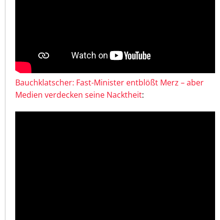
Bauchklatscher: Fast-Minister entblößt Merz – aber
Medien verdecken seine Nacktheit
: