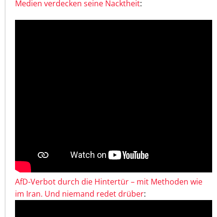
Medien verdecken seine Nacktheit
:
AfD-Verbot durch die Hintertür – mit Methoden wie
im Iran. Und niemand redet drüber
: