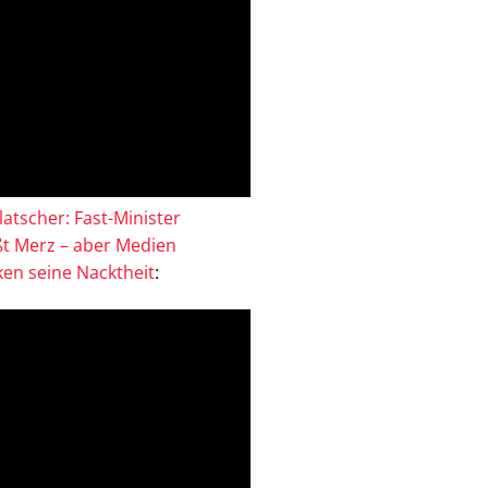
atscher: Fast-Minister
ßt Merz – aber Medien
en seine Nacktheit
: