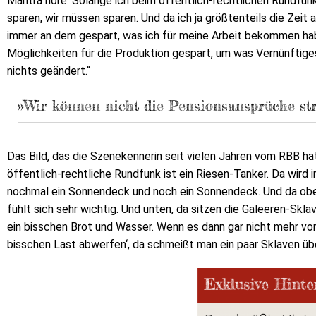
Mantra höre. Solange ich beim öffentlich-rechtlichen Rundfun
sparen, wir müssen sparen. Und da ich ja größtenteils die Zeit 
immer an dem gespart, was ich für meine Arbeit bekommen ha
Möglichkeiten für die Produktion gespart, um was Vernünftiges 
nichts geändert.“
»Wir können nicht die Pensionsansprüche str
Das Bild, das die Szenekennerin seit vielen Jahren vom RBB hat
öffentlich-rechtliche Rundfunk ist ein Riesen-Tanker. Da wir
nochmal ein Sonnendeck und noch ein Sonnendeck. Und da obe
fühlt sich sehr wichtig. Und unten, da sitzen die Galeeren-Sk
ein bisschen Brot und Wasser. Wenn es dann gar nicht mehr vor
bisschen Last abwerfen‘, da schmeißt man ein paar Sklaven übe