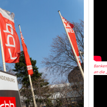
Banken
an die 