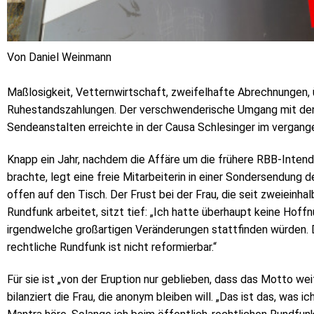
Von Daniel Weinmann
Maßlosigkeit, Vetternwirtschaft, zweifelhafte Abrechnungen,
Ruhestandszahlungen. Der verschwenderische Umgang mit den 
Sendeanstalten erreichte in der Causa Schlesinger im verga
Knapp ein Jahr, nachdem die Affäre um die frühere RBB-Intend
brachte, legt eine freie Mitarbeiterin in einer Sondersendung
offen auf den Tisch. Der Frust bei der Frau, die seit zweieinha
Rundfunk arbeitet, sitzt tief: „Ich hatte überhaupt keine Hoffn
irgendwelche großartigen Veränderungen stattfinden würden. Da
rechtliche Rundfunk ist nicht reformierbar.“
Für sie ist „von der Eruption nur geblieben, dass das Motto weite
bilanziert die Frau, die anonym bleiben will. „Das ist das, was 