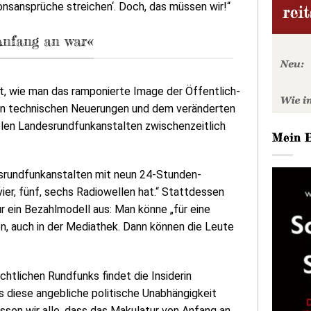
ionsansprüche streichen‘. Doch, das müssen wir!“
 Anfang an war«
ept, wie man das ramponierte Image der Öffentlich-
hen technischen Neuerungen und dem veränderten
elen Landesrundfunkanstalten zwischenzeitlich
Mein 
esrundfunkanstalten mit neun 24-Stunden-
er, fünf, sechs Radiowellen hat.“ Stattdessen
ür ein Bezahlmodell aus: Man könne „für eine
n, auch in der Mediathek. Dann können die Leute
chtlichen Rundfunks findet die Insiderin
 diese angebliche politische Unabhängigkeit
issen wir alle, dass das Makulatur von Anfang an