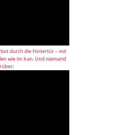
bot durch die Hintertür – mit
en wie im Iran. Und niemand
drüber
: