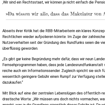
‚Wir sind ein Rechtsstaat, wir können ja nicht einfach die Pens
»Da wissen wir alle, dass das Makulatur von
Abseits ihrer Kritik hat die RBB-Mitarbeiterin ein klares Konz
Rechtlichen wieder aufpolieren könnte. Im Zuge der zahlreic
Nutzerverhalten seit der Gründung des Rundfunks seien die vi
überflüssig geworden.
„Es gibt gar keine Begründung mehr dafür, dass wir neun Land
Fernsehprogrammen haben, dass jede Landesrundfunkanstalt vi
reiche auch ein Informationssender. Zugleich spricht sie sich f
wesentlich geringere Gebühr einen Rumpf zur Verfügung stelle
dazukaufen.“
Mit Blick auf eine der zentralen Lebenslügen des öffentlich-re
drastische Worte: „Wir müssen uns doch nichts vormachen, was
angeht, was ja die Grundlage eigentlich dieser Gebühr ist: Da w