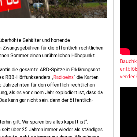
 überhöhte Gehälter und horrende
Zwangsgebühren für die öffentlich-rechtlichen
ngenen Sommer einen unrühmlichen Höhepunkt.
Bauchkl
entblö
antin die gesamte ARD-Spitze in Erklärungsnot
verdeck
 des RBB-Hörfunksenders „
Radioeins
“ die Karten
lb Jahrzehnten für den öffentlich-rechtlichen
ung, als es vor einem Jahr explodiert ist, dass da
s kann gar nicht sein, denn der öffentlich-
rhin gilt: Wir sparen bis alles kaputt ist“,
ich seit über 25 Jahren immer wieder als ständiges