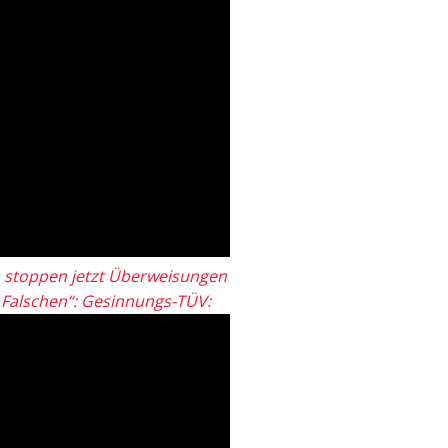
 stoppen jetzt Überweisungen
„Falschen“: Gesinnungs-TÜV: