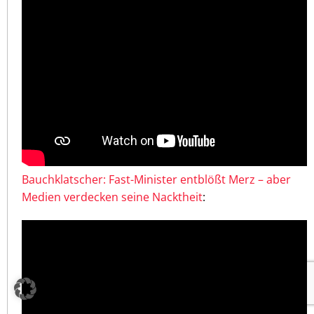
Bauchklatscher: Fast-Minister entblößt Merz – aber
Medien verdecken seine Nacktheit
: