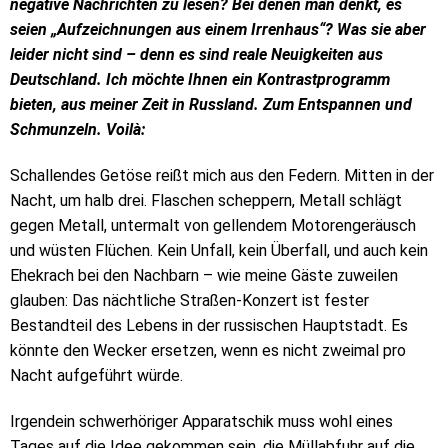
negative Nachrichten zu lesen? Bei denen man denkt, es
seien „Aufzeichnungen aus einem Irrenhaus“? Was sie aber
leider nicht sind – denn es sind reale Neuigkeiten aus
Deutschland. Ich möchte Ihnen ein Kontrastprogramm
bieten, aus meiner Zeit in Russland. Zum Entspannen und
Schmunzeln. Voilà:
Schallendes Getöse reißt mich aus den Federn. Mitten in der
Nacht, um halb drei. Flaschen scheppern, Metall schlägt
gegen Metall, untermalt von gellendem Motorengeräusch
und wüsten Flüchen. Kein Unfall, kein Überfall, und auch kein
Ehekrach bei den Nachbarn – wie meine Gäste zuweilen
glauben: Das nächtliche Straßen-Konzert ist fester
Bestandteil des Lebens in der russischen Hauptstadt. Es
könnte den Wecker ersetzen, wenn es nicht zweimal pro
Nacht aufgeführt würde.
Irgendein schwerhöriger Apparatschik muss wohl eines
Tages auf die Idee gekommen sein, die Müllabfuhr auf die