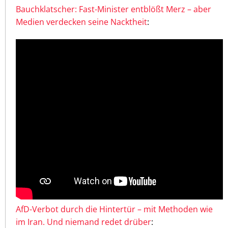
Bauchklatscher: Fast-Minister entblößt Merz – aber
Medien verdecken seine Nacktheit
:
AfD-Verbot durch die Hintertür – mit Methoden wie
im Iran. Und niemand redet drüber
: