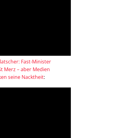
atscher: Fast-Minister
ßt Merz – aber Medien
en seine Nacktheit
: