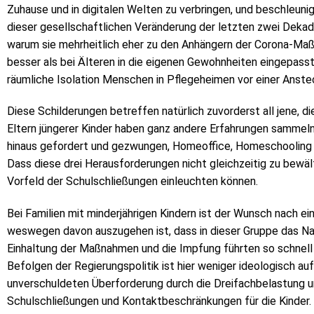
Zuhause und in digitalen Welten zu verbringen, und beschleuni
dieser gesellschaftlichen Veränderung der letzten zwei Dekad
warum sie mehrheitlich eher zu den Anhängern der Corona-Maßn
besser als bei Älteren in die eigenen Gewohnheiten eingepass
räumliche Isolation Menschen in Pflegeheimen vor einer Anste
Diese Schilderungen betreffen natürlich zuvorderst all jene, 
Eltern jüngerer Kinder haben ganz andere Erfahrungen sammel
hinaus gefordert und gezwungen, Homeoffice, Homeschooling un
Dass diese drei Herausforderungen nicht gleichzeitig zu bewäl
Vorfeld der Schulschließungen einleuchten können.
Bei Familien mit minderjährigen Kindern ist der Wunsch nach 
weswegen davon auszugehen ist, dass in dieser Gruppe das Narr
Einhaltung der Maßnahmen und die Impfung führten so schnell 
Befolgen der Regierungspolitik ist hier weniger ideologisch au
unverschuldeten Überforderung durch die Dreifachbelastung u
Schulschließungen und Kontaktbeschränkungen für die Kinder.