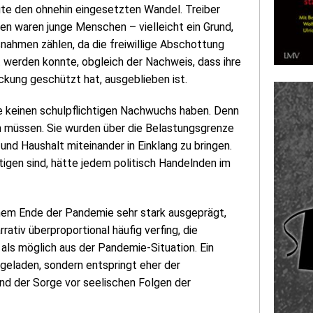
gte den ohnehin eingesetzten Wandel. Treiber
en waren junge Menschen – vielleicht ein Grund,
ahmen zählen, da die freiwillige Abschottung
t werden konnte, obgleich der Nachweis, dass ihre
ckung geschützt hat, ausgeblieben ist.
die keinen schulpflichtigen Nachwuchs haben. Denn
n müssen. Sie wurden über die Belastungsgrenze
d Haushalt miteinander in Einklang zu bringen.
tigen sind, hätte jedem politisch Handelnden im
einem Ende der Pandemie sehr stark ausgeprägt,
ativ überproportional häufig verfing, die
als möglich aus der Pandemie-Situation. Ein
fgeladen, sondern entspringt eher der
nd der Sorge vor seelischen Folgen der