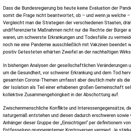
Dass die Bundesregierung bis heute keine Evaluation der P
somit die Frage nicht beantwortet, ob – und wenn ja welche 
Vergleicht man die Strategien der verschiedenen Staaten, drän
undifferenzierte Maßnahmen nicht nur die Rechte der Bürger a
waren, um schwerste Erkrankungen und Todesfälle zu vermeide
noch nie eine Pandemie ausschließlich mit Vakzinen beendet 
positiv Getesteten erhärten Zweifel an der nachhaltigen Wirk
In bisherigen Analysen der gesellschaftlichen Veränderungen u
um die Gesundheit, vor schwerer Erkrankung und dem Tod herv
gesamten Corona-Themen umfasst aber deutlich mehr als die An
der Isolation als Teil einer erhabenen großen Gemeinschaft se
kollektive Zusammengehörigkeit in der Abschottung auf.
Zwischenmenschliche Konflikte und Interessengegensätze, di
naturgemäß entstehen und diesen dadurch erschweren sowie ver
Anhänger dieser Gruppe der „Einsichtigen“ per definitionem vo
Entfesselung gruppeninterner Kontroversen vermied. Je stärker