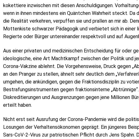
kokettiere inzwischen mit diesen Anschuldigungen. Vorhaltungen
wenn in ihnen mindestens ein Quäntchen Wahrheit steckt. Da d
die Realität verkehren, verpuffen sie und prallen an mir ab. 
Mottenkiste schwarzer Pädagogik und verbietet sich in einer 
Regierte oder Bürger untereinander respektvoll und auf Auge
Aus einer privaten und medizinischen Entscheidung für oder ge
ideologische, eine Art Machtkampf zwischen der Politik und j
Corona-Vakzine ablehnt. Die Vorgehensweise, Druck gegen „Ab
an den Pranger zu stellen, ähnelt sehr deutlich dem „Verfahren
umgehen, die ankündigen, gegen die Fraktionsdisziplin zu votier
Bestrafungsinstrumenten gegen fraktionsinterne „Abtrünnige“
Diskreditierungen und Ausgrenzungen gegen jene Millionen Bü
erteilt haben.
Nicht erst seit Ausrufung der Corona-Pandemie wird die poli
Losungen der Verhaltensökonomen geprägt. Ein jüngeres Beisp
Sars-CoV-2-Virus zur patriotischen Pflicht durch Jens Spahn.