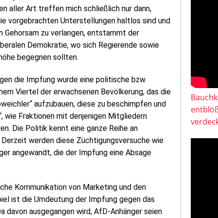
 aller Art treffen mich schließlich nur dann,
ie vorgebrachten Unterstellungen haltlos sind und
Denn Gehorsam zu verlangen, entstammt der
liberalen Demokratie, wo sich Regierende sowie
nhöhe begegnen sollten.
gen die Impfung wurde eine politische bzw.
enem Viertel der erwachsenen Bevölkerung, das die
Bauchkl
weichler“ aufzubauen, diese zu beschimpfen und
entblö
“, wie Fraktionen mit denjenigen Mitgliedern
verdeck
en. Die Politik kennt eine ganze Reihe an
. Derzeit werden diese Züchtigungsversuche wie
rger angewandt, die der Impfung eine Absage
tische Kommunikation von Marketing und den
iel ist die Umdeutung der Impfung gegen das
 Da davon ausgegangen wird, AfD-Anhänger seien