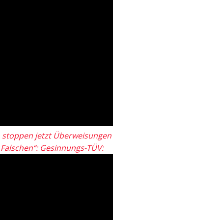
 stoppen jetzt Überweisungen
„Falschen“: Gesinnungs-TÜV: