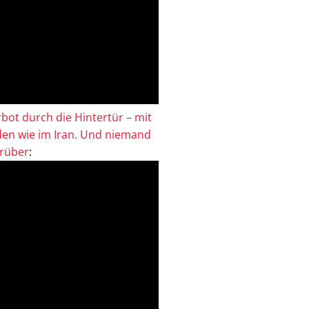
bot durch die Hintertür – mit
en wie im Iran. Und niemand
drüber
: