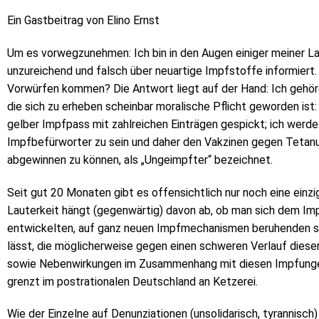
Ein Gastbeitrag von Elino Ernst
Um es vorwegzunehmen: Ich bin in den Augen einiger meiner Lan
unzureichend und falsch über neuartige Impfstoffe informiert
Vorwürfen kommen? Die Antwort liegt auf der Hand: Ich gehöre
die sich zu erheben scheinbar moralische Pflicht geworden ist
gelber Impfpass mit zahlreichen Einträgen gespickt; ich werde
Impfbefürworter zu sein und daher den Vakzinen gegen Tetanus,
abgewinnen zu können, als „Ungeimpfter“ bezeichnet.
Seit gut 20 Monaten gibt es offensichtlich nur noch eine einz
Lauterkeit hängt (gegenwärtig) davon ab, ob man sich dem Impfd
entwickelten, auf ganz neuen Impfmechanismen beruhenden s
lässt, die möglicherweise gegen einen schweren Verlauf diese
sowie Nebenwirkungen im Zusammenhang mit diesen Impfungen
grenzt im postrationalen Deutschland an Ketzerei.
Wie der Einzelne auf Denunziationen (unsolidarisch, tyrannisch) 