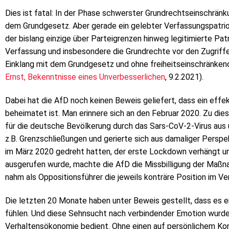
Dies ist fatal: In der Phase schwerster Grundrechtseinschränk
dem Grundgesetz. Aber gerade ein gelebter Verfassungspatrio
der bislang einzige über Parteigrenzen hinweg legitimierte Pat
Verfassung und insbesondere die Grundrechte vor den Zugriffe
Einklang mit dem Grundgesetz und ohne freiheitseinschränke
Ernst, Bekenntnisse eines Unverbesserlichen
, 9.2.2021).
Dabei hat die AfD noch keinen Beweis geliefert, dass ein effe
beheimatet ist. Man erinnere sich an den Februar 2020. Zu die
für die deutsche Bevölkerung durch das Sars-CoV-2-Virus aus
z.B. Grenzschließungen und gerierte sich aus damaliger Perspek
im März 2020 gedreht hatten, der erste Lockdown verhängt un
ausgerufen wurde, machte die AfD die Missbilligung der Maßn
nahm als Oppositionsführer die jeweils konträre Position im Ver
Die letzten 20 Monate haben unter Beweis gestellt, dass es e
fühlen. Und diese Sehnsucht nach verbindender Emotion wurde 
Verhaltensökonomie bedient. Ohne einen auf persönlichem Ko