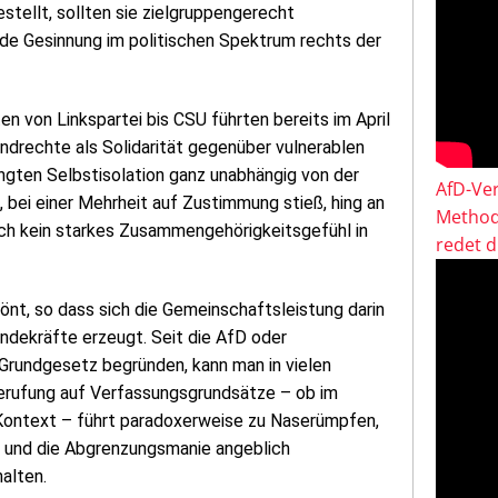
stellt, sollten sie zielgruppengerecht
de Gesinnung im politischen Spektrum rechts der
 von Linkspartei bis CSU führten bereits im April
undrechte als Solidarität gegenüber vulnerablen
ngten Selbstisolation ganz unabhängig von der
AfD-Ver
 bei einer Mehrheit auf Zustimmung stieß, hing an
Method
ch kein starkes Zusammengehörigkeitsgefühl in
redet 
önt, so dass sich die Gemeinschaftsleistung darin
ndekräfte erzeugt. Seit die AfD oder
Grundgesetz begründen, kann man in vielen
Berufung auf Verfassungsgrundsätze – ob im
ntext – führt paradoxerweise zu Naserümpfen,
n und die Abgrenzungsmanie angeblich
halten.