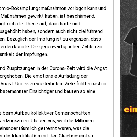
andemie-Bekämpfungsmaßnahmen vorlegen kann und
– Maßnahmen gewirkt haben, ist beschämend.
gt sich die These auf, dass harte und
usgehöhlt haben, sondern auch nicht zielführend
n. Bezüglich der Impfung ist zu ergänzen, dass
werden konnte. Die gegenwärtig hohen Zahlen an
samkeit der Impfungen.
nd Zuspitzungen in der Corona-Zeit wird die Angst
orgehoben. Die emotionale Aufladung der
gst. Um es zu wiederholen: Viele fühlten sich in
lbsternannter Einsichtiger und bauten so eine
e beim Aufbau kollektiver Gemeinschaften
langsamen, blieben aus, weil die Millionen
neinander räumlich getrennt waren, was die
 die Identifikation mit den Gleichgesinnten