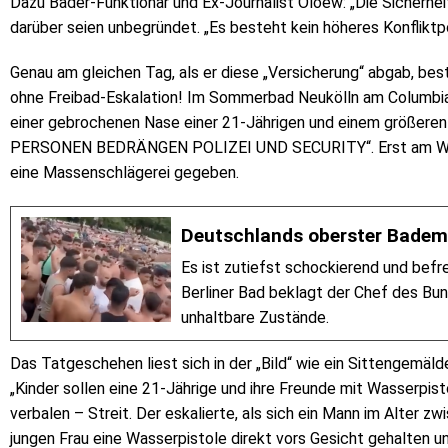
Dazu Bäder-Funktionär und Ex-Journalist Oloew: „Die Sicherheit
darüber seien unbegründet. „Es besteht kein höheres Konfliktp
Genau am gleichen Tag, als er diese „Versicherung“ abgab, bes
ohne Freibad-Eskalation! Im Sommerbad Neukölln am Columbia
einer gebrochenen Nase einer 21-Jährigen und einem größeren Po
PERSONEN BEDRÄNGEN POLIZEI UND SECURITY“. Erst am Woch
eine Massenschlägerei gegeben.
Deutschlands oberster Bademe
Es ist zutiefst schockierend und bef
Berliner Bad beklagt der Chef des 
unhaltbare Zustände.
Das Tatgeschehen liest sich in der „Bild“ wie ein Sittengemäl
„Kinder sollen eine 21-Jährige und ihre Freunde mit Wasserpis
verbalen – Streit. Der eskalierte, als sich ein Mann im Alter z
jungen Frau eine Wasserpistole direkt vors Gesicht gehalten und