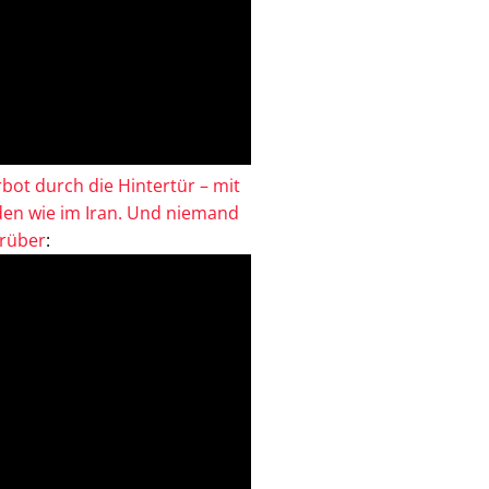
bot durch die Hintertür – mit
en wie im Iran. Und niemand
drüber
: