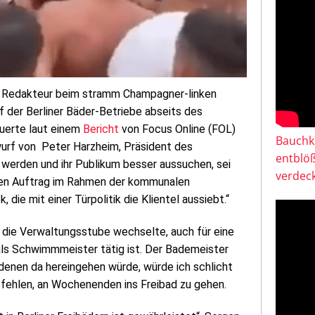
er Redakteur beim stramm Champagner-linken
 der Berliner Bäder-Betriebe abseits des
uerte laut einem
Bericht
von Focus Online (FOL)
Bauchkl
rwurf von Peter Harzheim, Präsident des
entblö
werden und ihr Publikum besser aussuchen, sei
verdeck
inen Auftrag im Rahmen der kommunalen
 die mit einer Türpolitik die Klientel aussiebt.“
n die Verwaltungsstube wechselte, auch für eine
als Schwimmmeister tätig ist. Der Bademeister
t denen da hereingehen würde, würde ich schlicht
pfehlen, an Wochenenden ins Freibad zu gehen.