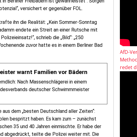
 in Berliner Freibädern ist gewährleistet“. Sorgen
otenzial“, versichert er gegenüber FOL.
trafte ihn die Realität: „Kein Sommer-Sonntag
damm endete ein Streit an einer Rutsche mit
lizeieinsatz!“, schrieb die „Bild“: „250
enende zuvor hatte es in einem Berliner Bad
AfD-Ver
Method
redet 
ister warnt Familien vor Bädern
remdlich: Nach Massenschlägerei in einem
Bundesverbands deutscher Schwimmmeister
de aus dem „besten Deutschland aller Zeiten“:
tolen bespritzt haben. Es kam zum – zunächst
wischen 35 und 40 Jahren einmischte. Er habe der
 abgedrückt, teilte die Polizei weiter mit. Die