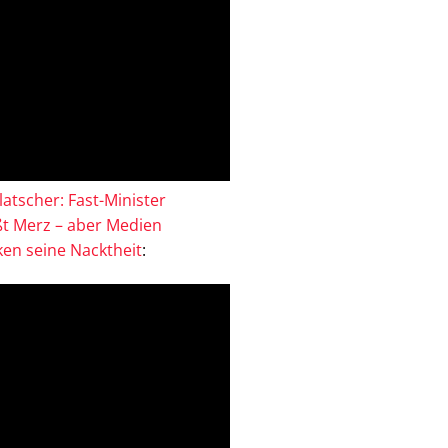
atscher: Fast-Minister
ßt Merz – aber Medien
en seine Nacktheit
: