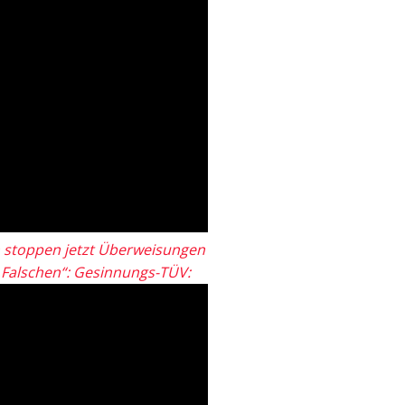
 stoppen jetzt Überweisungen
„Falschen“: Gesinnungs-TÜV: