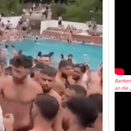
Banken
an die 