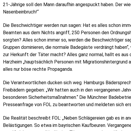
21-Jährige soll den Mann daraufhin angespuckt haben. Der wied
Nasenbeinbruch!“
Die Beschwichtiger werden nun sagen: Hat es alles schon im
Beamten aus dem Nichts angriff, 250 Personen den Ordnungsh
sorgten? Alles schon immer so, werden die Beschwichtiger sa
Gruppen dominieren, die normale Badegäste verdrängt haben“,
zur Herkunft der Täter macht? Alles ganz normal, hallt es a
Harzheim „hauptsächlich Personen mit Migrationshintergrund a
alles nur böse rechte Propaganda.
Die Verantwortlichen ducken sich weg. Hamburgs Bäderspreche
Freibädern gegeben: „Wir hatten auch in den vergangenen Jahr
besonderen Sicherheitsmaßnahmen.“ Die Münchner Badebetriebe
Presseanfrage von FOL zu beantworten und meldeten sich erst
Die Realität beschreibt FOL: „Neben Schlägereien gab es in a
Belästigungen. So etwa im bayrischen Kaufbeuren. Vergangene