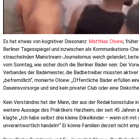
Es hat etwas von kognitiver Dissonanz:
Matthias Oloew
, früh
Berliner Tagesspiegel und inzwischen als Kommunikations-Chef
strauchelnden Mainstream-Journalismus weich gelandet, bete
vom Sonntag, wie sicher doch die Berliner Bäder sein. Der Vo
Verbandes der Bademeister, die Badbetreiber müssten aktiver 
„befremdlich“, monierte Oloew: „Öffentliche Bäder erfüllen e
Daseinsvorsorge und sind kein privater Club oder eine Diskothek,
Kein Verständnis hat der Mann, der aus der Redaktionsstube i
weitere Aussage des Praktikers Harzheim, der seit 45 Jahren 
klagte: „Ich habe selbst drei kleine Enkelkinder – wenn ich mi
unverantwortlich handeln!“ Er könne Familien derzeit nicht em