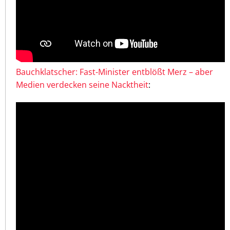
Bauchklatscher: Fast-Minister entblößt Merz – aber
Medien verdecken seine Nacktheit
: