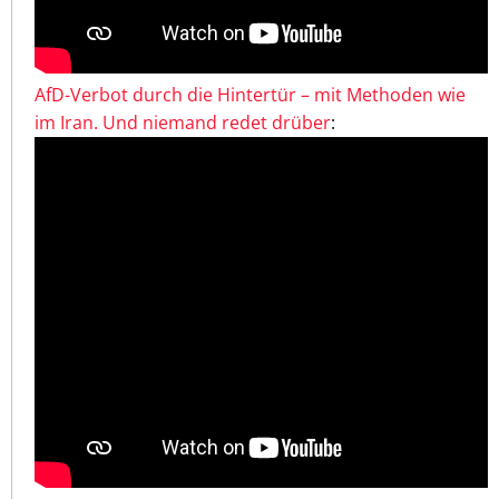
AfD-Verbot durch die Hintertür – mit Methoden wie
im Iran. Und niemand redet drüber
: