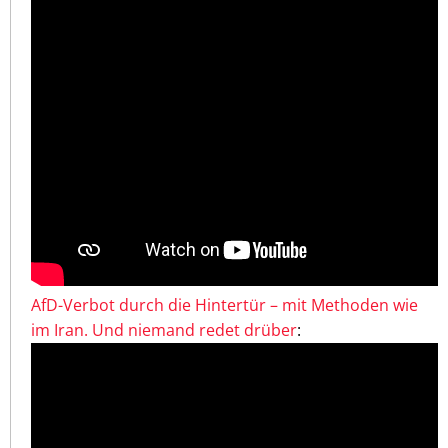
AfD-Verbot durch die Hintertür – mit Methoden wie
im Iran. Und niemand redet drüber
: