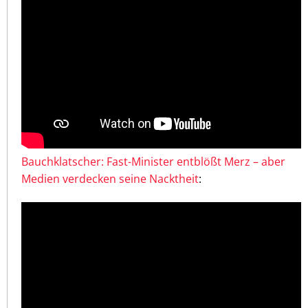
Bauchklatscher: Fast-Minister entblößt Merz – aber
Medien verdecken seine Nacktheit
: