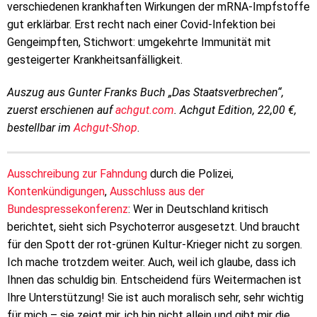
verschiedenen krankhaften Wirkungen der mRNA-Impfstoffe
gut erklärbar. Erst recht nach einer Covid-Infektion bei
Gengeimpften, Stichwort: umgekehrte Immunität mit
gesteigerter Krankheitsanfälligkeit.
Auszug aus Gunter Franks Buch „Das Staatsverbrechen“,
zuerst erschienen auf
achgut.com
. Achgut Edition, 22,00 €,
bestellbar im
Achgut-Shop
.
Ausschreibung zur Fahndung
durch die Polizei,
Kontenkündigungen
,
Ausschluss aus der
Bundespressekonferenz
: Wer in Deutschland kritisch
berichtet, sieht sich Psychoterror ausgesetzt. Und braucht
für den Spott der rot-grünen Kultur-Krieger nicht zu sorgen.
Ich mache trotzdem weiter. Auch, weil ich glaube, dass ich
Ihnen das schuldig bin. Entscheidend fürs Weitermachen ist
Ihre Unterstützung! Sie ist auch moralisch sehr, sehr wichtig
für mich – sie zeigt mir, ich bin nicht allein und gibt mir die