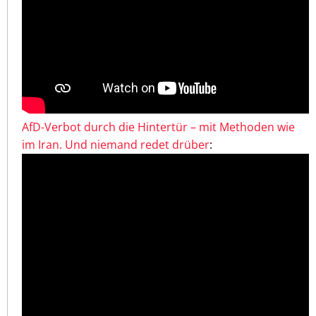
AfD-Verbot durch die Hintertür – mit Methoden wie
im Iran. Und niemand redet drüber
: