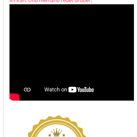
im Iran. Und niemand redet drüber
: