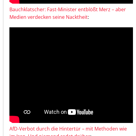
Bauchklatscher: Fast-Minister entblößt Merz – aber
Medien verdecken seine Nacktheit
:
AfD-Verbot durch die Hintertür – mit Methoden wie