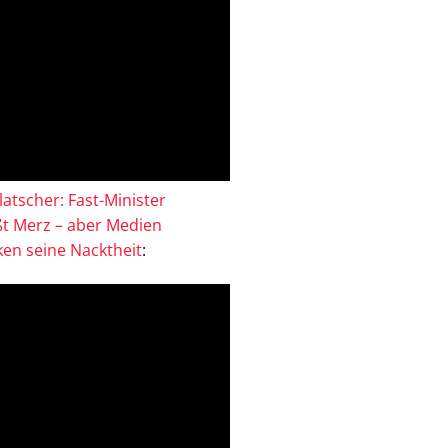
atscher: Fast-Minister
ßt Merz – aber Medien
en seine Nacktheit
: