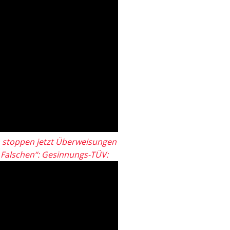
 stoppen jetzt Überweisungen
„Falschen“: Gesinnungs-TÜV: