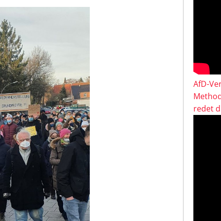
AfD-Ver
Method
redet 