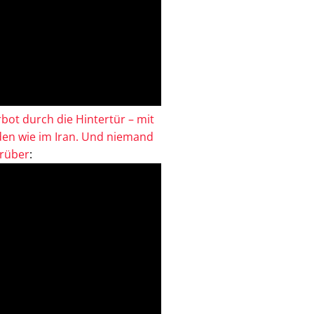
bot durch die Hintertür – mit
en wie im Iran. Und niemand
drüber
: