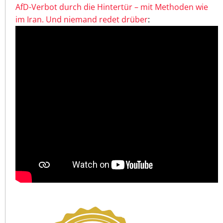
AfD-Verbot durch die Hintertür – mit Methoden wie
im Iran. Und niemand redet drüber
: