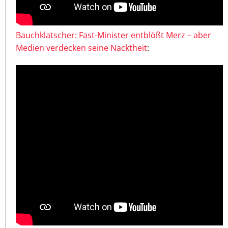
Bauchklatscher: Fast-Minister entblößt Merz – aber
Medien verdecken seine Nacktheit
: