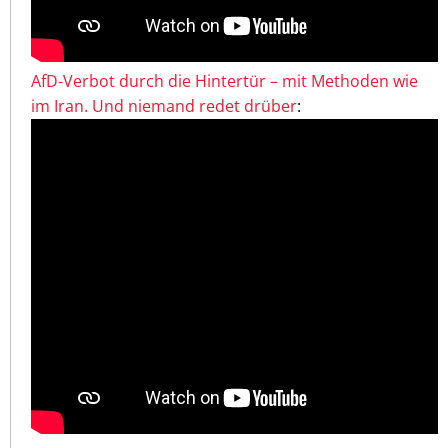
AfD-Verbot durch die Hintertür – mit Methoden wie
im Iran. Und niemand redet drüber
: