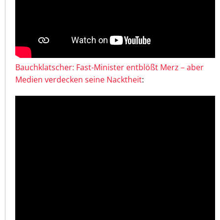
Bauchklatscher: Fast-Minister entblößt Merz – aber
Medien verdecken seine Nacktheit
: