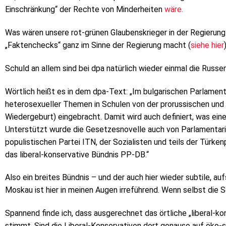
Einschränkung“ der Rechte von Minderheiten
wäre.
Was wären unsere rot-grünen Glaubenskrieger in der Regierun
„Faktenchecks“ ganz im Sinne der Regierung macht (
siehe hier
Schuld an allem sind bei dpa natürlich wieder einmal die Russen
Wörtlich heißt es in dem dpa-Text: „Im bulgarischen Parlamen
heterosexueller Themen in Schulen von der prorussischen und 
Wiedergeburt) eingebracht. Damit wird auch definiert, was ein
Unterstützt wurde die Gesetzesnovelle auch von Parlamentar
populistischen Partei ITN, der Sozialisten und teils der Türk
das liberal-konservative Bündnis PP-DB.“
Also ein breites Bündnis – und der auch hier wieder subtile, 
Moskau ist hier in meinen Augen irreführend. Wenn selbst die 
Spannend finde ich, dass ausgerechnet das örtliche „liberal-k
stimmt. Sind die Liberal-Konservativen dort genauso auf öko-