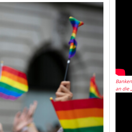
Banken
an die 