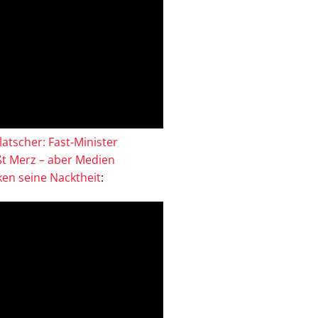
atscher: Fast-Minister
ßt Merz – aber Medien
en seine Nacktheit
: