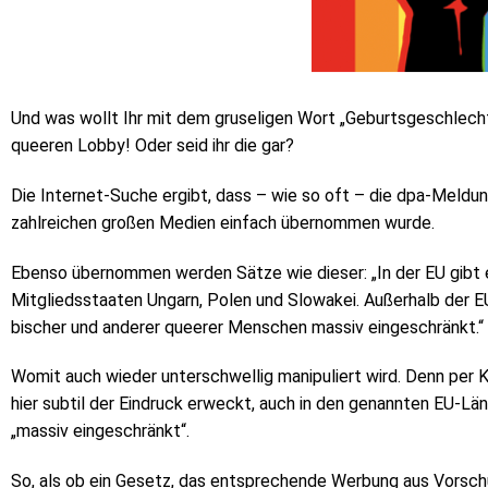
Und was wollt Ihr mit dem gruseligen Wort „Geburtsgeschlech
queeren Lobby! Oder seid ihr die gar?
Die Internet-Suche ergibt, dass – wie so oft – die dpa-Meldu
zahlreichen großen Medien einfach übernommen wurde.
Ebenso übernommen werden Sätze wie dieser: „In der EU gibt 
Mitgliedsstaaten Ungarn, Polen und Slowakei. Außerhalb der EU 
bi­scher und an­de­rer quee­rer Men­schen mas­siv ein­ge­schränkt.“
Womit auch wieder unterschwellig manipuliert wird. Denn per K
hier subtil der Eindruck erweckt, auch in den genannten EU-Lä
„massiv eingeschränkt“.
So, als ob ein Gesetz, das entsprechende Werbung aus Vorschu