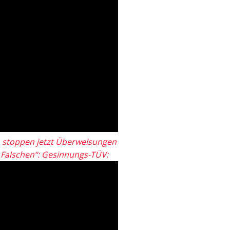
 stoppen jetzt Überweisungen
„Falschen“: Gesinnungs-TÜV: