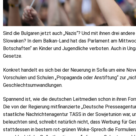
Sind die Bulgaren jetzt auch „Nazis“? Und mit ihnen drei ander
Slowaken? In dem Balkan-Land hat das Parlament am Mittwoch
Botschaften“ an Kinder und Jugendliche verboten. Auch in Unga
Gesetze.
Konkret handelt es sich bei der Neuerung in Sofia um eine Nov
Vorschulen und Schulen „Propaganda oder Anstiftung“ zur „nich
Geschlechtsumwandlungen.
Spannend ist, wie die deutschen Leitmedien schon in ihren 
Die von der Regierung mitfinanzierte „Deutsche Presseagentur
staatliche Nachrichtenagentur TASS in der Sowjetunion war, u
beleuchten sind, schreibt natürlich nicht, dass Werbung für 
stattdessen in bestem rot-grünen Woke-Sprech die Formulieru