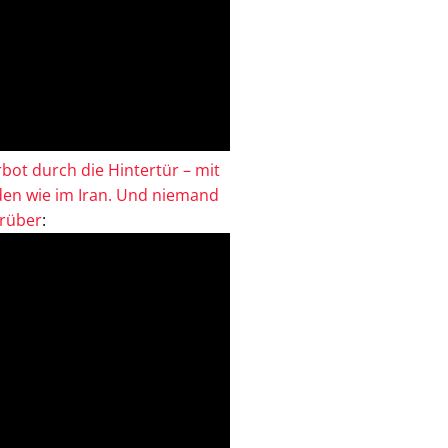
bot durch die Hintertür – mit
en wie im Iran. Und niemand
drüber
: