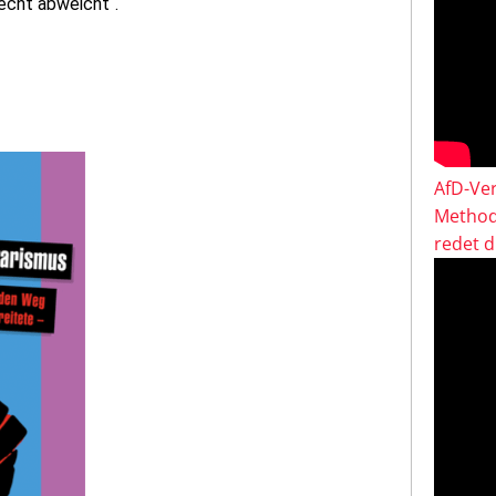
echt abweicht“.
AfD-Ver
Method
redet 